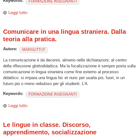
Keywords:
FORMAZIONE INSEGNANTI
Leggi tutto
su Il ‘lettore’ di italiano all’estero. Formazione linguistica e
glottodidattica
Comunicare in una lingua straniera. Dalla
teoria alla pratica.
Autore:
MARGUTTI P.
La comunicazione è da decenni, almeno nelle dichiarazioni, al centro
della riflessione glottodidattica. Ma la focalizzazione è sempre posta sulla
comunicazione in lingua straniera come fine esterno al processo
didattico: si impara una lingua hic et nunc per usarla poi, fuori, in un
futuro più o meno nebuloso per gli studenti. L’A.
Keywords:
FORMAZIONE INSEGNANTI
Leggi tutto
su Comunicare in una lingua straniera. Dalla teoria alla
pratica.
Le lingue in classe. Discorso,
apprendimento, socializzazione