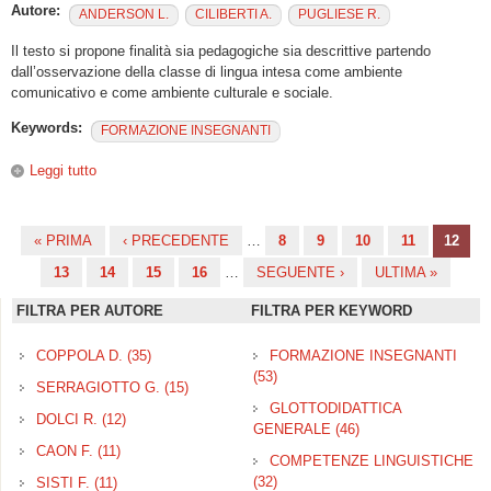
Autore:
ANDERSON L.
CILIBERTI A.
PUGLIESE R.
Il testo si propone finalità sia pedagogiche sia descrittive partendo
dall’osservazione della classe di lingua intesa come ambiente
comunicativo e come ambiente culturale e sociale.
Keywords:
FORMAZIONE INSEGNANTI
Leggi tutto
su Le lingue in classe. Discorso, apprendimento,
socializzazione
« PRIMA
‹ PRECEDENTE
…
8
9
10
11
12
Pagine
13
14
15
16
…
SEGUENTE ›
ULTIMA »
FILTRA PER AUTORE
FILTRA PER KEYWORD
COPPOLA D. (35)
Apply COPPOLA D. filter
FORMAZIONE INSEGNANTI
(53)
Apply FORMAZIONE
SERRAGIOTTO G. (15)
Apply SERRAGIOTTO G. filter
INSEGNANTI filter
GLOTTODIDATTICA
DOLCI R. (12)
Apply DOLCI R. filter
GENERALE (46)
Apply
GLOTTODIDATTICA
CAON F. (11)
Apply CAON F. filter
COMPETENZE LINGUISTICHE
GENERALE filter
(32)
Apply COMPETENZE
SISTI F. (11)
Apply SISTI F. filter