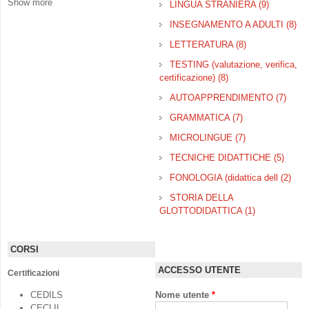
Show more
LINGUA STRANIERA (9)
Apply
E INTERLINGUA
LINGUA
filter
INSEGNAMENTO A ADULTI (8)
Ap
STRANIE
IN
filter
LETTERATURA (8)
Apply
A A
LETTERATUR
TESTING (valutazione, verifica,
filter
certificazione) (8)
Apply TESTING
(valutazione,
AUTOAPPRENDIMENTO (7)
Apply
verifica,
AUT
certificazione) filter
GRAMMATICA (7)
Apply
filter
GRAMMATICA
MICROLINGUE (7)
Apply
filter
MICROLINGUE
TECNICHE DIDATTICHE (5)
Apply
filter
TECN
FONOLOGIA (didattica dell (2)
App
DIDA
FON
filter
STORIA DELLA
(did
GLOTTODIDATTICA (1)
Apply STORI
dell 
DELLA
GLOTTODID
CORSI
filter
ACCESSO UTENTE
Certificazioni
CEDILS
Nome utente
*
CECLIL