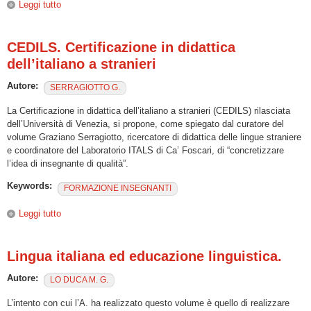
Leggi tutto
su “ DIDATTICA E LINGUISTICA DELL’ITALIANO A
STRANIERI: una prospettiva integrata”
CEDILS. Certificazione in didattica
dell’italiano a stranieri
Autore:
SERRAGIOTTO G.
La Certificazione in didattica dell’italiano a stranieri (CEDILS) rilasciata
dell’Università di Venezia, si propone, come spiegato dal curatore del
volume Graziano Serragiotto, ricercatore di didattica delle lingue straniere
e coordinatore del Laboratorio ITALS di Ca’ Foscari, di “concretizzare
l’idea di insegnante di qualità”.
Keywords:
FORMAZIONE INSEGNANTI
Leggi tutto
su CEDILS. Certificazione in didattica dell’italiano a stranieri
Lingua italiana ed educazione linguistica.
Autore:
LO DUCA M. G.
L’intento con cui l’A. ha realizzato questo volume è quello di realizzare