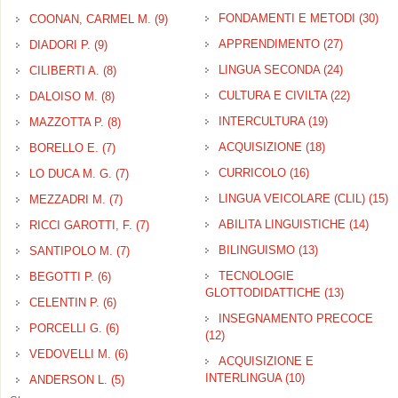
LINGUISTICHE filter
FONDAMENTI E METODI (30)
App
COONAN, CARMEL M. (9)
Apply COONAN, CARMEL M. filter
FO
APPRENDIMENTO (27)
Apply
DIADORI P. (9)
Apply DIADORI P. filter
E 
APPREND
filte
LINGUA SECONDA (24)
Apply
CILIBERTI A. (8)
Apply CILIBERTI A. filter
filter
LINGUA
CULTURA E CIVILTA (22)
Apply
DALOISO M. (8)
Apply DALOISO M. filter
SECOND
CULTUR
filter
INTERCULTURA (19)
Apply
MAZZOTTA P. (8)
Apply MAZZOTTA P. filter
E
INTERCULT
CIVILTA
ACQUISIZIONE (18)
Apply
BORELLO E. (7)
Apply BORELLO E. filter
filter
filter
ACQUISIZIO
CURRICOLO (16)
Apply
LO DUCA M. G. (7)
Apply LO DUCA M. G. filter
filter
CURRICOLO
LINGUA VEICOLARE (CLIL) (15)
A
MEZZADRI M. (7)
Apply MEZZADRI M. filter
filter
L
ABILITA LINGUISTICHE (14)
Apply
RICCI GAROTTI, F. (7)
Apply RICCI GAROTTI, F. filter
V
LING
(C
BILINGUISMO (13)
Apply
SANTIPOLO M. (7)
Apply SANTIPOLO M. filter
filter
BILINGUISMO
TECNOLOGIE
BEGOTTI P. (6)
Apply BEGOTTI P. filter
filter
GLOTTODIDATTICHE (13)
Apply TE
CELENTIN P. (6)
Apply CELENTIN P. filter
GLOTTOD
INSEGNAMENTO PRECOCE
filter
PORCELLI G. (6)
Apply PORCELLI G. filter
(12)
Apply INSEGNAMENTO
PRECOCE filter
VEDOVELLI M. (6)
Apply VEDOVELLI M. filter
ACQUISIZIONE E
INTERLINGUA (10)
Apply
ANDERSON L. (5)
Apply ANDERSON L. filter
ACQUISIZIONE