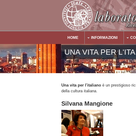
Salta al contenuto principale
HOME
INFORMAZIONI
CO
Main Menu
UNA VITA PER L'IT
Una vita per l'italiano
è un prestigioso ri
della cultura italiana.
Silvana Mangione