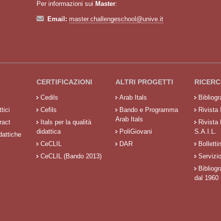
Per informazioni sui
Master
:
Email:
master.challengeschool@unive.it
CERTIFICAZIONI
ALTRI PROGETTI
RICERC
Cedils
Arab Itals
Bibliog
tici
Cefils
Bando e Programma
Rivista 
Arab Itals
ract
Itals per la qualità
Rivista
didattica
PoliGiovani
S.A.I.L.
dattiche
CeCLIL
DAR
Bolletti
CeCLIL (Bando 2013)
Servizi
Bibliogr
dal 1960