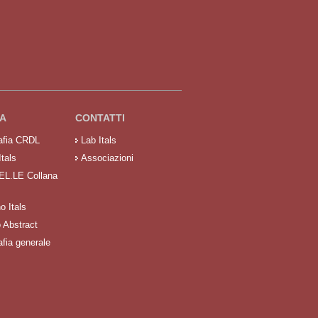
A
CONTATTI
rafia CRDL
Lab Itals
Itals
Associazioni
 EL.LE Collana
no Itals
o Abstract
afia generale