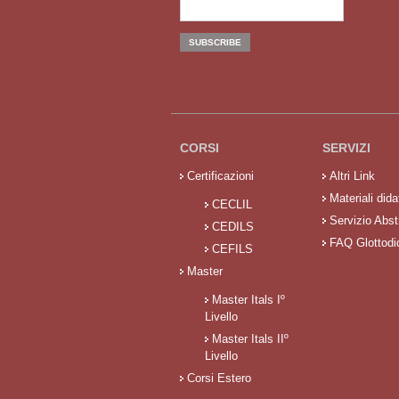
CORSI
SERVIZI
Certificazioni
Altri Link
Materiali didat
CECLIL
Servizio Abst
CEDILS
FAQ Glottodi
CEFILS
Master
Master Itals Iº
Livello
Master Itals IIº
Livello
Corsi Estero