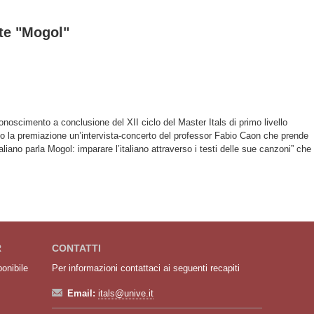
rte "Mogol"
iconoscimento a conclusione del XII ciclo del Master Itals di primo livello
po la premiazione un’intervista-concerto del professor Fabio Caon che prende
iano parla Mogol: imparare l’italiano attraverso i testi delle sue canzoni” che
R
CONTATTI
ponibile
Per informazioni contattaci ai seguenti recapiti
Email:
itals@unive.it