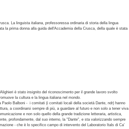
sca. La linguista italiana, professoressa ordinaria di storia della lingua
stata la prima donna alla guida dell'Accademia della Crusca, della quale è stata
lighieri è stato insignito del riconoscimento per il grande lavoro svolto
promuove la cultura e la lingua italiana nel mondo.
 Paolo Balboni - i comitati (i comitati locali della società Dante, ndr) hanno
ttura, a coordinarsi sempre di più, a guardare al futuro e non solo a tener viva
omunicazione e non solo quello della grande tradizione letteraria, artistica,
nte, profondamente, dal suo interno, la "Dante", e sta valorizzando sempre
formazione - che è lo specifico campo di intervento del Laboratorio Itals di Ca'