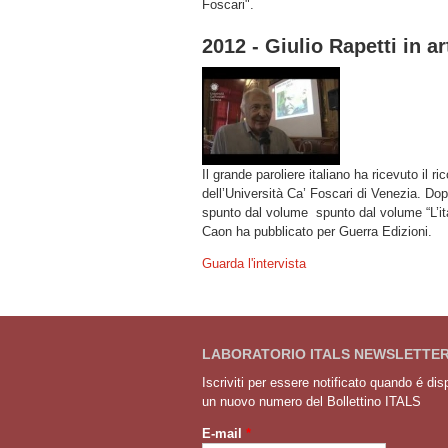
Foscari".
2012 - Giulio Rapetti in a
Il grande paroliere italiano ha ricevuto il r
dell’Università Ca’ Foscari di Venezia. Do
spunto dal volume spunto dal volume “L’ital
Caon ha pubblicato per Guerra Edizioni.
Guarda l'intervista
LABORATORIO ITALS NEWSLETTE
Iscriviti per essere notificato quando é dis
un nuovo numero del Bollettino ITALS
E-mail
*