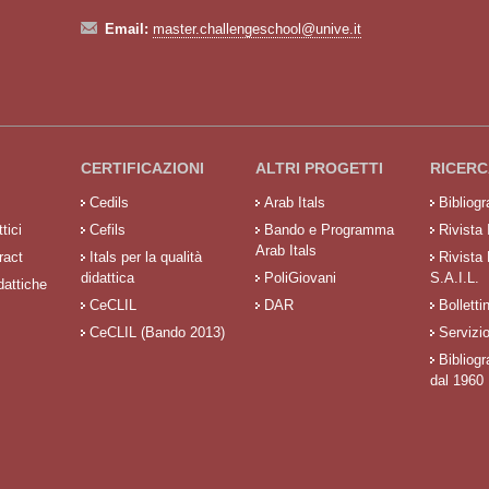
Email:
master.challengeschool@unive.it
CERTIFICAZIONI
ALTRI PROGETTI
RICERC
Cedils
Arab Itals
Bibliog
tici
Cefils
Bando e Programma
Rivista 
Arab Itals
ract
Itals per la qualità
Rivista
didattica
PoliGiovani
S.A.I.L.
dattiche
CeCLIL
DAR
Bolletti
CeCLIL (Bando 2013)
Servizi
Bibliogr
dal 1960