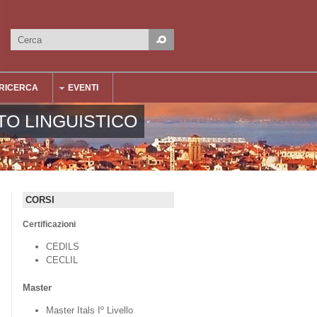
Cerca
Form di ricerca
RICERCA
EVENTI
TO LINGUISTICO
CORSI
Certificazioni
CEDILS
CECLIL
Master
Master Itals Iº Livello