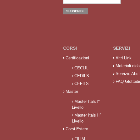
CORSI
SERVIZI
Certificazioni
Altri Link
Materiali didat
CECLIL
Servizio Abst
CEDILS
FAQ Glottodi
CEFILS
Master
Master Itals Iº
Livello
Master Itals IIº
Livello
Corsi Estero
FILIM