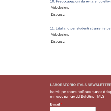
10. Preoccupazioni da evitare, obiettiv
Videolezione
Dispensa
11. L’italiano per studenti stranieri e 
Videolezione
Dispensa
LABORATORIO ITALS NEWSLETTE
Iscriviti per essere notificato quando é dis
un nuovo numero del Bollettino ITALS
E-mail
*