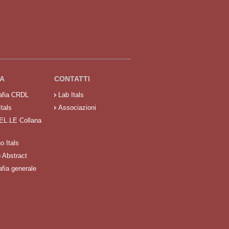
A
CONTATTI
rafia CRDL
Lab Itals
Itals
Associazioni
 EL.LE Collana
no Itals
o Abstract
afia generale