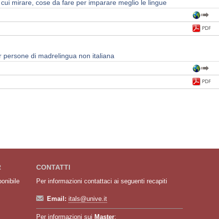
i cui mirare, cose da fare per imparare meglio le lingue
per persone di madrelingua non italiana
R
CONTATTI
ponibile
Per informazioni contattaci ai seguenti recapiti
Email:
itals@unive.it
Per informazioni sui
Master
: