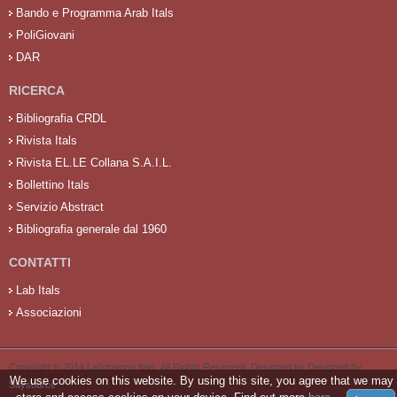
Bando e Programma Arab Itals
PoliGiovani
DAR
RICERCA
Bibliografia CRDL
Rivista Itals
Rivista EL.LE Collana S.A.I.L.
Bollettino Itals
Servizio Abstract
Bibliografia generale dal 1960
CONTATTI
Lab Itals
Associazioni
Copyright © 2014 Laboratorio Itals. All Rights Reserved. Designed by Designed by
We use cookies on this website. By using this site, you agree that we may
Saysource
.