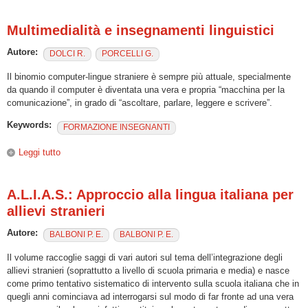
Mondo”
Multimedialità e insegnamenti linguistici
Autore:
DOLCI R.
PORCELLI G.
Il binomio computer-lingue straniere è sempre più attuale, specialmente
da quando il computer è diventata una vera e propria “macchina per la
comunicazione”, in grado di “ascoltare, parlare, leggere e scrivere”.
Keywords:
FORMAZIONE INSEGNANTI
Leggi tutto
su Multimedialità e insegnamenti linguistici
A.L.I.A.S.: Approccio alla lingua italiana per
allievi stranieri
Autore:
BALBONI P. E.
BALBONI P. E.
Il volume raccoglie saggi di vari autori sul tema dell’integrazione degli
allievi stranieri (soprattutto a livello di scuola primaria e media) e nasce
come primo tentativo sistematico di intervento sulla scuola italiana che in
quegli anni cominciava ad interrogarsi sul modo di far fronte ad una vera