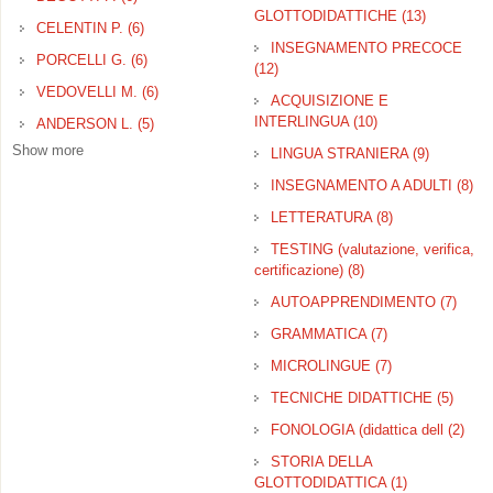
filter
GLOTTODIDATTICHE (13)
Apply TE
CELENTIN P. (6)
Apply CELENTIN P. filter
GLOTTOD
INSEGNAMENTO PRECOCE
filter
PORCELLI G. (6)
Apply PORCELLI G. filter
(12)
Apply INSEGNAMENTO
PRECOCE filter
VEDOVELLI M. (6)
Apply VEDOVELLI M. filter
ACQUISIZIONE E
INTERLINGUA (10)
Apply
ANDERSON L. (5)
Apply ANDERSON L. filter
ACQUISIZIONE
Show more
LINGUA STRANIERA (9)
Apply
E INTERLINGUA
LINGUA
filter
INSEGNAMENTO A ADULTI (8)
Ap
STRANIE
IN
filter
LETTERATURA (8)
Apply
A A
LETTERATUR
TESTING (valutazione, verifica,
filter
certificazione) (8)
Apply TESTING
(valutazione,
AUTOAPPRENDIMENTO (7)
Apply
verifica,
AUT
certificazione) filter
GRAMMATICA (7)
Apply
filter
GRAMMATICA
MICROLINGUE (7)
Apply
filter
MICROLINGUE
TECNICHE DIDATTICHE (5)
Apply
filter
TECN
FONOLOGIA (didattica dell (2)
App
DIDA
FON
filter
STORIA DELLA
(did
GLOTTODIDATTICA (1)
Apply STORI
dell 