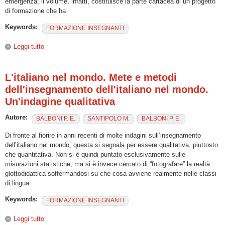
emergenza; il volume, infatti, costituisce la parte cartacea di un progetto
di formazione che ha
Keywords:
FORMAZIONE INSEGNANTI
Leggi tutto
su A.L.I.A.S.: Approccio alla lingua italiana per allievi
stranieri
L'italiano nel mondo. Mete e metodi
dell'insegnamento dell'italiano nel mondo.
Un'indagine qualitativa
Autore:
BALBONI P. E.
SANTIPOLO M.
BALBONI P. E.
Di fronte al fiorire in anni recenti di molte indagini sull’insegnamento
dell’italiano nel mondo, questa si segnala per essere qualitativa, piuttosto
che quantitativa. Non si è quindi puntato esclusivamente sulle
misurazioni statistiche, ma si è invece cercato di “fotografare” la realtà
glottodidattica soffermandosi su che cosa avviene realmente nelle classi
di lingua.
Keywords:
FORMAZIONE INSEGNANTI
Leggi tutto
su L'italiano nel mondo. Mete e metodi dell'insegnamento