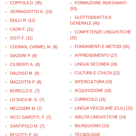
COPPOLA D. (35)
Apply COPPOLA D. filter
FORMAZIONE INSEGNANTI
(53)
Apply FORMAZIONE
SERRAGIOTTO G. (15)
Apply SERRAGIOTTO G. filter
INSEGNANTI filter
GLOTTODIDATTICA
DOLCI R. (12)
Apply DOLCI R. filter
GENERALE (46)
Apply
GLOTTODIDATTICA
CAON F. (11)
Apply CAON F. filter
COMPETENZE LINGUISTICHE
GENERALE filter
(32)
Apply COMPETENZE
SISTI F. (11)
Apply SISTI F. filter
LINGUISTICHE filter
FONDAMENTI E METODI (30)
App
COONAN, CARMEL M. (9)
Apply COONAN, CARMEL M. filter
FO
APPRENDIMENTO (27)
Apply
DIADORI P. (9)
Apply DIADORI P. filter
E 
APPREND
filte
LINGUA SECONDA (24)
Apply
CILIBERTI A. (8)
Apply CILIBERTI A. filter
filter
LINGUA
CULTURA E CIVILTA (22)
Apply
DALOISO M. (8)
Apply DALOISO M. filter
SECOND
CULTUR
filter
INTERCULTURA (19)
Apply
MAZZOTTA P. (8)
Apply MAZZOTTA P. filter
E
INTERCULT
CIVILTA
ACQUISIZIONE (18)
Apply
BORELLO E. (7)
Apply BORELLO E. filter
filter
filter
ACQUISIZIO
CURRICOLO (16)
Apply
LO DUCA M. G. (7)
Apply LO DUCA M. G. filter
filter
CURRICOLO
LINGUA VEICOLARE (CLIL) (15)
A
MEZZADRI M. (7)
Apply MEZZADRI M. filter
filter
L
ABILITA LINGUISTICHE (14)
Apply
RICCI GAROTTI, F. (7)
Apply RICCI GAROTTI, F. filter
V
LING
(C
BILINGUISMO (13)
Apply
SANTIPOLO M. (7)
Apply SANTIPOLO M. filter
filter
BILINGUISMO
TECNOLOGIE
BEGOTTI P. (6)
Apply BEGOTTI P. filter