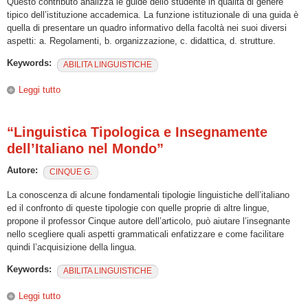
Questo contributo analizza le guide dello studente in qualità di genere
tipico dell’istituzione accademica. La funzione istituzionale di una guida è
quella di presentare un quadro informativo della facoltà nei suoi diversi
aspetti: a. Regolamenti, b. organizzazione, c. didattica, d. strutture.
Keywords:
ABILITA LINGUISTICHE
Leggi tutto
su “La comunicazione sulla didattica accademica: le guide
dello studente”
“Linguistica Tipologica e Insegnamente
dell’Italiano nel Mondo”
Autore:
CINQUE G.
La conoscenza di alcune fondamentali tipologie linguistiche dell’italiano
ed il confronto di queste tipologie con quelle proprie di altre lingue,
propone il professor Cinque autore dell’articolo, può aiutare l’insegnante
nello scegliere quali aspetti grammaticali enfatizzare e come facilitare
quindi l’acquisizione della lingua.
Keywords:
ABILITA LINGUISTICHE
Leggi tutto
su “Linguistica Tipologica e Insegnamente dell’Italiano nel