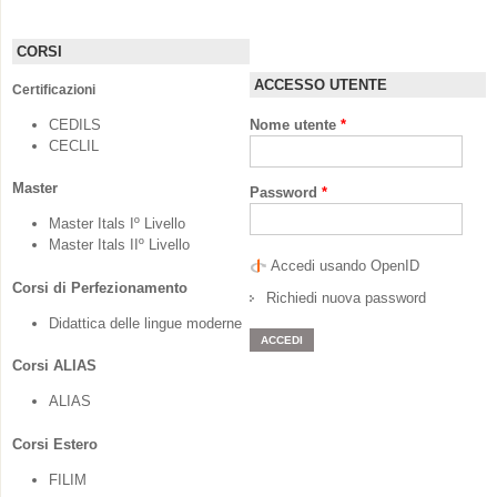
DELLA
GLOTTODID
CORSI
filter
ACCESSO UTENTE
Certificazioni
CEDILS
Nome utente
*
CECLIL
Master
Password
*
Master Itals Iº Livello
Master Itals IIº Livello
Accedi usando OpenID
Corsi di Perfezionamento
Richiedi nuova password
Didattica delle lingue moderne
Corsi ALIAS
ALIAS
Corsi Estero
FILIM