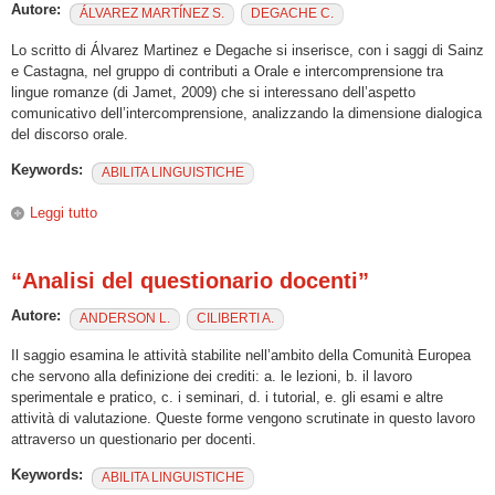
Autore:
ÁLVAREZ MARTÍNEZ S.
DEGACHE C.
Lo scritto di Álvarez Martinez e Degache si inserisce, con i saggi di Sainz
e Castagna, nel gruppo di contributi a Orale e intercomprensione tra
lingue romanze (di Jamet, 2009) che si interessano dell’aspetto
comunicativo dell’intercomprensione, analizzando la dimensione dialogica
del discorso orale.
Keywords:
ABILITA LINGUISTICHE
Leggi tutto
su "Formes de l’oralité dans les interactions écrites
synchrones sur la plateforme GALANET"
“Analisi del questionario docenti”
Autore:
ANDERSON L.
CILIBERTI A.
Il saggio esamina le attività stabilite nell’ambito della Comunità Europea
che servono alla definizione dei crediti: a. le lezioni, b. il lavoro
sperimentale e pratico, c. i seminari, d. i tutorial, e. gli esami e altre
attività di valutazione. Queste forme vengono scrutinate in questo lavoro
attraverso un questionario per docenti.
Keywords:
ABILITA LINGUISTICHE