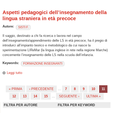
dell'italiano nel mondo. Un'indagine qualitativa
Aspetti pedagogici dell’insegnamento della
lingua straniera in età precoce
Autore:
SISTI F.
Il saggio, destinato a chi fa ricerca o lavora nel campo
dell’insegnamento/apprendimento delle LS in età precoce, ha il pregio di
introdurci all’impianto teorico e metodologico da cui nasce la
sperimentazione LIReMar (la lingua inglese in rete nella regione Marche)
concernente l’insegnamento delle LS nella scuola dell’infanzia.
Keywords:
FORMAZIONE INSEGNANTI
Leggi tutto
su Aspetti pedagogici dell’insegnamento della lingua
straniera in età precoce
« PRIMA
‹ PRECEDENTE
…
7
8
9
10
11
Pagine
12
13
14
15
…
SEGUENTE ›
ULTIMA »
FILTRA PER AUTORE
FILTRA PER KEYWORD