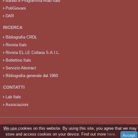
Bando e Programma Arab Itals
PoliGiovani
DAR
RICERCA
Bibliografia CRDL
Rivista Itals
Rivista EL.LE Collana S.A.I.L.
Bollettino Itals
Servizio Abstract
Bibliografia generale dal 1960
CONTATTI
Lab Itals
Associazioni
Copyright © 2014 Laboratorio Itals. All Rights Reserved. Designed by Designed by
We use cookies on this website. By using this site, you agree that we may
Saysource
.
store and access cookies on your device. Find out more
here
.
Accept