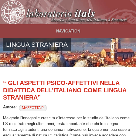
Salta al contenuto principale
NAVIGATION
LINGUA STRANIERA
“ GLI ASPETTI PSICO-AFFETTIVI NELLA
DIDATTICA DELL'ITALIANO COME LINGUA
STRANIERA”
Autore:
MAZZOTTA P.
Malgrado l’innegabile crescita d’interesse per lo studio dell’italiano come
LS registrato negli ultimi anni, resta importante che chi lo insegna
fornisca agli studenti una continua motivazione, la quale non può essere
esclusivamente di natura utilitaristica (come può invece accadere con