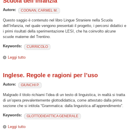
Scuola dell’Infanzia"
Autore:
COONAN, CARMEL M.
Questo saggio è contenuto nel libro Lingue Straniere nella Scuola
dell’Infanzia, nel quale vengono presentati il progetto, i percorsi didattici e
i primi risultati della sperimentazione LESI, che ha coinvolto alcune
scuole materne del Trentino.
Keywords:
CURRICOLO
Leggi tutto
su "L’inglese come lingua straniera nella Scuola
dell’Infanzia"
Inglese. Regole e ragioni per l’uso
Autore:
GIUNCHI P.
Malgrado il titolo richiami l’idea di un testo di linguistica, in realtà si tratta
di un’opera prevalentemente glottodidattica, come attestato dalla prima
sezione che si intitola “Grammatica: dalla linguistica all’apprendimento”.
Keywords:
GLOTTODIDATTICA GENERALE
Leggi tutto
su Inglese. Regole e ragioni per l’uso