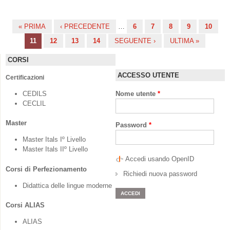
« PRIMA
‹ PRECEDENTE
…
6
7
8
9
10
Pagine
11
12
13
14
SEGUENTE ›
ULTIMA »
CORSI
ACCESSO UTENTE
Certificazioni
CEDILS
Nome utente
*
CECLIL
Master
Password
*
Master Itals Iº Livello
Master Itals IIº Livello
Accedi usando OpenID
Corsi di Perfezionamento
Richiedi nuova password
Didattica delle lingue moderne
Corsi ALIAS
ALIAS