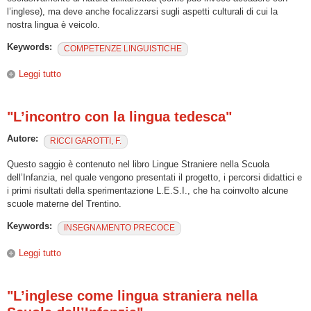
l’inglese), ma deve anche focalizzarsi sugli aspetti culturali di cui la
nostra lingua è veicolo.
Keywords:
COMPETENZE LINGUISTICHE
Leggi tutto
su “ GLI ASPETTI PSICO-AFFETTIVI NELLA DIDATTICA
DELL'ITALIANO COME LINGUA STRANIERA”
"L’incontro con la lingua tedesca"
Autore:
RICCI GAROTTI, F.
Questo saggio è contenuto nel libro Lingue Straniere nella Scuola
dell’Infanzia, nel quale vengono presentati il progetto, i percorsi didattici e
i primi risultati della sperimentazione L.E.S.I., che ha coinvolto alcune
scuole materne del Trentino.
Keywords:
INSEGNAMENTO PRECOCE
Leggi tutto
su "L’incontro con la lingua tedesca"
"L’inglese come lingua straniera nella