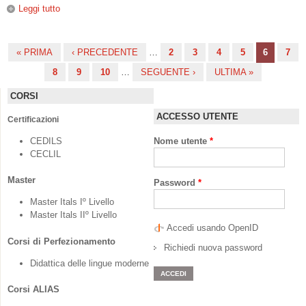
Leggi tutto
su Il parolaio magico, ovvero dell’insegnamento delle lingue
ai bambini
« PRIMA
‹ PRECEDENTE
…
2
3
4
5
6
7
Pagine
8
9
10
…
SEGUENTE ›
ULTIMA »
CORSI
ACCESSO UTENTE
Certificazioni
CEDILS
Nome utente
*
CECLIL
Master
Password
*
Master Itals Iº Livello
Master Itals IIº Livello
Accedi usando OpenID
Corsi di Perfezionamento
Richiedi nuova password
Didattica delle lingue moderne
Corsi ALIAS