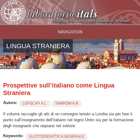
Salta al contenuto principale
NAVIGATION
LINGUA STRANIERA
Prospettive sull’italiano come Lingua
Straniera
Autore:
LEPSCHY A.L.
TAMPONI A.R
Il volume raccoglie gli atti di un convegno tenuto a Londra sia per fare il
punto sull’insegnamnto dell’italiano nel regno Unito sia per la formazione
degli insegnanti che oeprano nel settore.
Keywords:
GLOTTODIDATTICA GENERALE