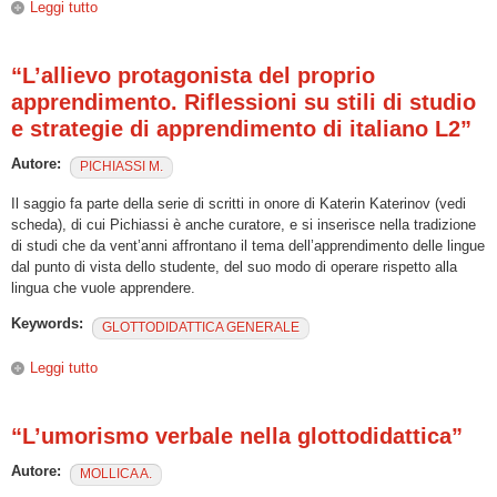
Leggi tutto
su Parlare all’allievo straniero. Strategie di adattamento
linguistico nella classe plurilingue
“L’allievo protagonista del proprio
apprendimento. Riflessioni su stili di studio
e strategie di apprendimento di italiano L2”
Autore:
PICHIASSI M.
Il saggio fa parte della serie di scritti in onore di Katerin Katerinov (vedi
scheda), di cui Pichiassi è anche curatore, e si inserisce nella tradizione
di studi che da vent’anni affrontano il tema dell’apprendimento delle lingue
dal punto di vista dello studente, del suo modo di operare rispetto alla
lingua che vuole apprendere.
Keywords:
GLOTTODIDATTICA GENERALE
Leggi tutto
su “L’allievo protagonista del proprio apprendimento.
Riflessioni su stili di studio e strategie di apprendimento di
italiano L2”
“L’umorismo verbale nella glottodidattica”
Autore:
MOLLICA A.