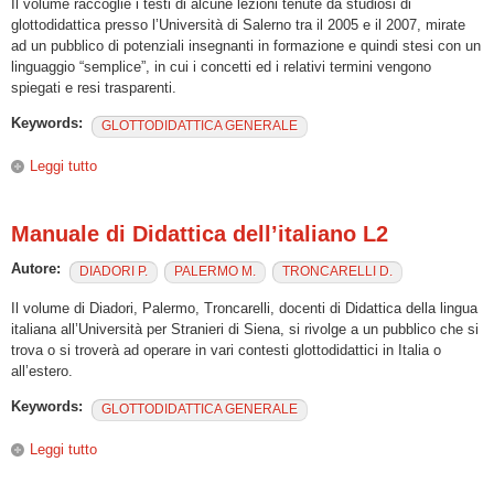
Il volume raccoglie i testi di alcune lezioni tenute da studiosi di
glottodidattica presso l’Università di Salerno tra il 2005 e il 2007, mirate
ad un pubblico di potenziali insegnanti in formazione e quindi stesi con un
linguaggio “semplice”, in cui i concetti ed i relativi termini vengono
spiegati e resi trasparenti.
Keywords:
GLOTTODIDATTICA GENERALE
Leggi tutto
su Imparare ad imparare. Imparare ad insegnare. Parole di
insegnanti ad uso di studenti
Manuale di Didattica dell’italiano L2
Autore:
DIADORI P.
PALERMO M.
TRONCARELLI D.
Il volume di Diadori, Palermo, Troncarelli, docenti di Didattica della lingua
italiana all’Università per Stranieri di Siena, si rivolge a un pubblico che si
trova o si troverà ad operare in vari contesti glottodidattici in Italia o
all’estero.
Keywords:
GLOTTODIDATTICA GENERALE
Leggi tutto
su Manuale di Didattica dell’italiano L2