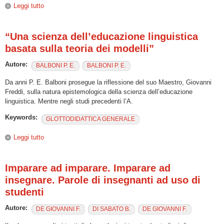
Leggi tutto
su Linguistica e glottodidattica. Studi in onore di Katerin
Katerinov
“Una scienza dell’educazione linguistica
basata sulla teoria dei modelli”
Autore:
BALBONI P. E.
BALBONI P. E.
Da anni P. E. Balboni prosegue la riflessione del suo Maestro, Giovanni
Freddi, sulla natura epistemologica della scienza dell’educazione
linguistica. Mentre negli studi precedenti l’A.
Keywords:
GLOTTODIDATTICA GENERALE
Leggi tutto
su “Una scienza dell’educazione linguistica basata sulla
teoria dei modelli”
Imparare ad imparare. Imparare ad
insegnare. Parole di insegnanti ad uso di
studenti
Autore:
DE GIOVANNI F.
DI SABATO B.
DE GIOVANNI F.