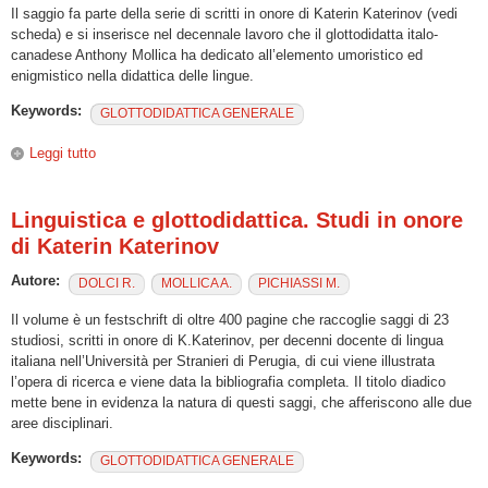
Il saggio fa parte della serie di scritti in onore di Katerin Katerinov (vedi
scheda) e si inserisce nel decennale lavoro che il glottodidatta italo-
canadese Anthony Mollica ha dedicato all’elemento umoristico ed
enigmistico nella didattica delle lingue.
Keywords:
GLOTTODIDATTICA GENERALE
Leggi tutto
su “L’umorismo verbale nella glottodidattica”
Linguistica e glottodidattica. Studi in onore
di Katerin Katerinov
Autore:
DOLCI R.
MOLLICA A.
PICHIASSI M.
Il volume è un festschrift di oltre 400 pagine che raccoglie saggi di 23
studiosi, scritti in onore di K.Katerinov, per decenni docente di lingua
italiana nell’Università per Stranieri di Perugia, di cui viene illustrata
l’opera di ricerca e viene data la bibliografia completa. Il titolo diadico
mette bene in evidenza la natura di questi saggi, che afferiscono alle due
aree disciplinari.
Keywords:
GLOTTODIDATTICA GENERALE