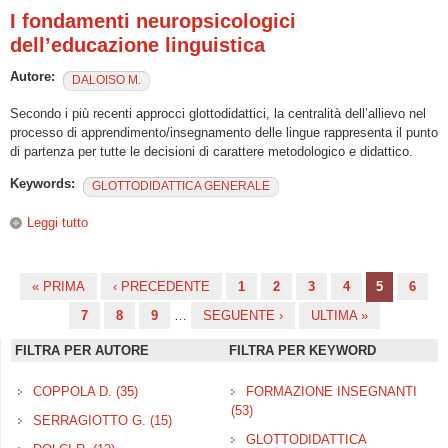
I fondamenti neuropsicologici
dell’educazione linguistica
Autore:
DALOISO M.
Secondo i più recenti approcci glottodidattici, la centralità dell’allievo nel
processo di apprendimento/insegnamento delle lingue rappresenta il punto
di partenza per tutte le decisioni di carattere metodologico e didattico.
Keywords:
GLOTTODIDATTICA GENERALE
Leggi tutto
su I fondamenti neuropsicologici dell’educazione linguistica
« PRIMA
‹ PRECEDENTE
1
2
3
4
5
6
Pagine
7
8
9
…
SEGUENTE ›
ULTIMA »
FILTRA PER AUTORE
FILTRA PER KEYWORD
COPPOLA D. (35)
Apply COPPOLA D. filter
FORMAZIONE INSEGNANTI
(53)
Apply FORMAZIONE
SERRAGIOTTO G. (15)
Apply SERRAGIOTTO G. filter
INSEGNANTI filter
GLOTTODIDATTICA