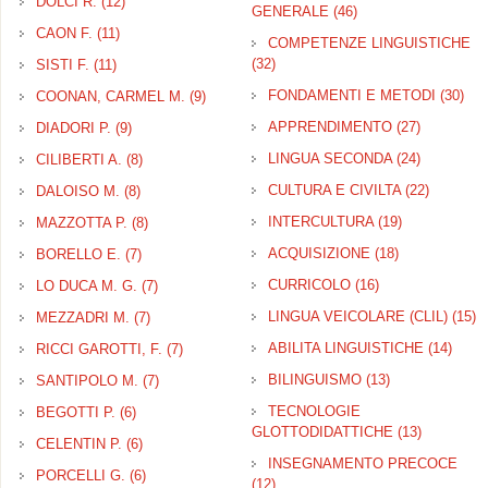
DOLCI R. (12)
Apply DOLCI R. filter
GENERALE (46)
Apply
GLOTTODIDATTICA
CAON F. (11)
Apply CAON F. filter
COMPETENZE LINGUISTICHE
GENERALE filter
(32)
Apply COMPETENZE
SISTI F. (11)
Apply SISTI F. filter
LINGUISTICHE filter
FONDAMENTI E METODI (30)
App
COONAN, CARMEL M. (9)
Apply COONAN, CARMEL M. filter
FO
APPRENDIMENTO (27)
Apply
DIADORI P. (9)
Apply DIADORI P. filter
E 
APPREND
filte
LINGUA SECONDA (24)
Apply
CILIBERTI A. (8)
Apply CILIBERTI A. filter
filter
LINGUA
CULTURA E CIVILTA (22)
Apply
DALOISO M. (8)
Apply DALOISO M. filter
SECOND
CULTUR
filter
INTERCULTURA (19)
Apply
MAZZOTTA P. (8)
Apply MAZZOTTA P. filter
E
INTERCULT
CIVILTA
ACQUISIZIONE (18)
Apply
BORELLO E. (7)
Apply BORELLO E. filter
filter
filter
ACQUISIZIO
CURRICOLO (16)
Apply
LO DUCA M. G. (7)
Apply LO DUCA M. G. filter
filter
CURRICOLO
LINGUA VEICOLARE (CLIL) (15)
A
MEZZADRI M. (7)
Apply MEZZADRI M. filter
filter
L
ABILITA LINGUISTICHE (14)
Apply
RICCI GAROTTI, F. (7)
Apply RICCI GAROTTI, F. filter
V
LING
(C
BILINGUISMO (13)
Apply
SANTIPOLO M. (7)
Apply SANTIPOLO M. filter
filter
BILINGUISMO
TECNOLOGIE
BEGOTTI P. (6)
Apply BEGOTTI P. filter
filter
GLOTTODIDATTICHE (13)
Apply TE
CELENTIN P. (6)
Apply CELENTIN P. filter
GLOTTOD
INSEGNAMENTO PRECOCE
filter
PORCELLI G. (6)
Apply PORCELLI G. filter
(12)
Apply INSEGNAMENTO