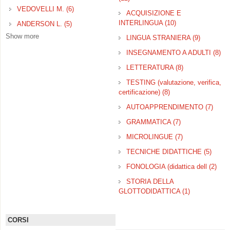
PRECOCE filter
VEDOVELLI M. (6)
Apply VEDOVELLI M. filter
ACQUISIZIONE E
INTERLINGUA (10)
Apply
ANDERSON L. (5)
Apply ANDERSON L. filter
ACQUISIZIONE
Show more
LINGUA STRANIERA (9)
Apply
E INTERLINGUA
LINGUA
filter
INSEGNAMENTO A ADULTI (8)
Ap
STRANIE
IN
filter
LETTERATURA (8)
Apply
A A
LETTERATUR
TESTING (valutazione, verifica,
filter
certificazione) (8)
Apply TESTING
(valutazione,
AUTOAPPRENDIMENTO (7)
Apply
verifica,
AUT
certificazione) filter
GRAMMATICA (7)
Apply
filter
GRAMMATICA
MICROLINGUE (7)
Apply
filter
MICROLINGUE
TECNICHE DIDATTICHE (5)
Apply
filter
TECN
FONOLOGIA (didattica dell (2)
App
DIDA
FON
filter
STORIA DELLA
(did
GLOTTODIDATTICA (1)
Apply STORI
dell 
DELLA
GLOTTODID
CORSI
filter