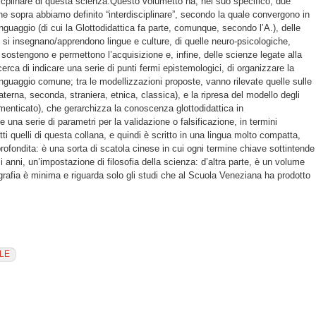
sicplinare di questa scienza.Questo volumetto ha, nel suo specifico, due
 che sopra abbiamo definito “interdisciplinare”, secondo la quale convergono in
inguaggio (di cui la Glottodidattica fa parte, comunque, secondo l’A.), delle
e si insegnano/apprendono lingue e culture, di quelle neuro-psicologiche,
ostengono e permettono l’acquisizione e, infine, delle scienze legate alla
erca di indicare una serie di punti fermi epistemologici, di organizzare la
nguaggio comune; tra le modellizzazioni proposte, vanno rilevate quelle sulle
terna, seconda, straniera, etnica, classica), e la ripresa del modello degli
enticato), che gerarchizza la conoscenza glottodidattica in
 una serie di parametri per la validazione o falsificazione, in termini
ti quelli di questa collana, e quindi è scritto in una lingua molto compatta,
rofondita: è una sorta di scatola cinese in cui ogni termine chiave sottintende
imi anni, un’impostazione di filosofia della scienza: d’altra parte, è un volume
ografia è minima e riguarda solo gli studi che al Scuola Veneziana ha prodotto
LE