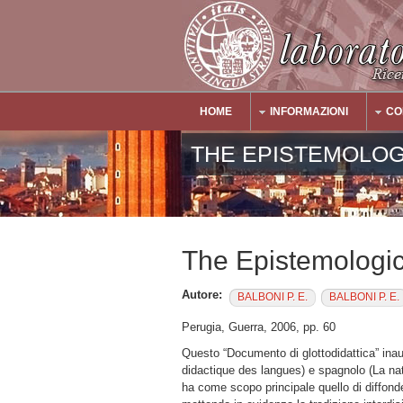
Salta al contenuto principale
HOME
INFORMAZIONI
CO
Main Menu
THE EPISTEMOLOG
The Epistemologic
Autore:
BALBONI P. E.
BALBONI P. E.
Perugia, Guerra, 2006, pp. 60
Questo “Documento di glottodidattica” ina
didactique des langues) e spagnolo (La na
ha come scopo principale quello di diffonder