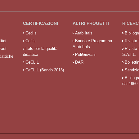
CERTIFICAZIONI
ALTRI PROGETTI
RICERC
Cedils
Arab Itals
Bibliog
tici
Cefils
Bando e Programma
Rivista 
Arab Itals
ract
Itals per la qualità
Rivista
didattica
PoliGiovani
S.A.I.L.
dattiche
CeCLIL
DAR
Bolletti
CeCLIL (Bando 2013)
Servizi
Bibliogr
dal 1960