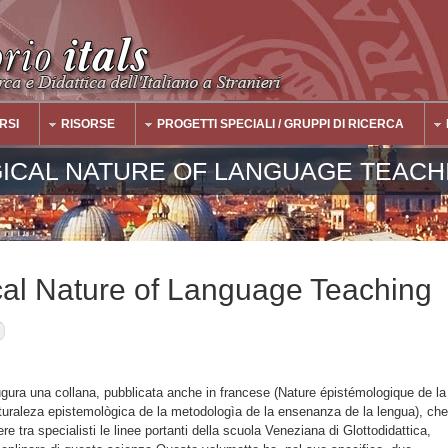
RSI
RISORSE
PROGETTI SPECIALI / GRUPPI DI RICERCA
ICAL NATURE OF LANGUAGE TEACH
al Nature of Language Teaching
ugura una collana, pubblicata anche in francese (Nature épistémologique de la
turaleza epistemològica de la metodologìa de la ensenanza de la lengua), che
e tra specialisti le linee portanti della scuola Veneziana di Glottodidattica,