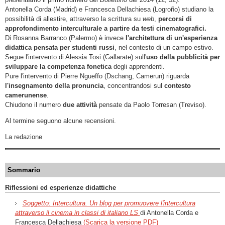
Antonella Corda (Madrid) e Francesca Dellachiesa (Logroño) studiano la
possibilità di allestire, attraverso la scrittura su
web
,
percorsi di
approfondimento interculturale a partire da testi cinematografici.
Di Rosanna Barranco (Palermo) è invece
l'architettura di un'esperienza
didattica pensata per studenti russi
, nel contesto di un campo estivo.
Segue l'intervento di Alessia Tosi (Gallarate) sull'
uso della pubblicità per
sviluppare la competenza fonetica
degli apprendenti.
Pure l'intervento di Pierre Ngueffo (Dschang, Camerun) riguarda
l'insegnamento della pronuncia
, concentrandosi sul
contesto
camerunense
.
Chiudono il numero
due attività
pensate da Paolo Torresan (Treviso).
Al termine seguono alcune recensioni.
La redazione
Sommario
Riflessioni ed esperienze didattiche
Soggetto: Intercultura. Un blog per promuovere l'intercultura
attraverso il cinema in classi di italiano LS
di Antonella Corda e
Francesca Dellachiesa
(Scarica la versione PDF)