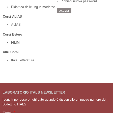
Richiedi nuova password
Didattica delle lingue moderne
Corsi ALIAS
ALIAS
Corsi Estero
FILIM
Altri Corsi
Itals Letteratura
LABORATORIO ITALS NEWSLETTER
Iscriviti per essere notificato quando é disponibile un nuovo numero del
Bollettino ITALS
E-mail
*