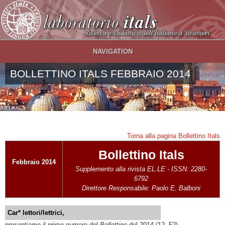
Salta al contenuto principale
NAVIGATION
BOLLETTINO ITALS FEBBRAIO 2014
Torna alla pagina Bollettino Itals
Bollettino Itals
Febbraio 2014
Supplemento alla rivista EL.LE - ISSN: 2280-
6792
Direttore Responsabile: Paolo E. Balboni
Car* lettori/lettrici,
presentiamo il primo numero del
Bollettino
del 2014 (12, 52).