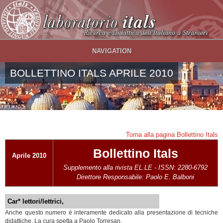
Salta al contenuto principale
NAVIGATION
BOLLETTINO ITALS APRILE 2010
Torna alla pagina Bollettino Itals
Bollettino Itals
Aprile 2010
Supplemento alla rivista EL.LE - ISSN: 2280-6792
Direttore Responsabile: Paolo E. Balboni
Car* lettori/lettrici,
Anche questo numero è interamente dedicato alla presentazione di tecniche
didattiche. La cura spetta a Paolo Torresan.