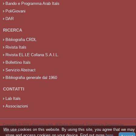
Bando e Programma Arab Itals
PoliGiovani
DAR
RICERCA
Bibliografia CRDL
Rivista Itals
Rivista EL.LE Collana S.A.I.L.
Bollettino Itals
Servizio Abstract
Bibliografia generale dal 1960
CONTATTI
Lab Itals
Associazioni
Copyright © 2014 Laboratorio Itals. All Rights Reserved. Designed by Designed by
We use cookies on this website. By using this site, you agree that we may
Saysource
.
store and access cookies on your device. Find out more
here
.