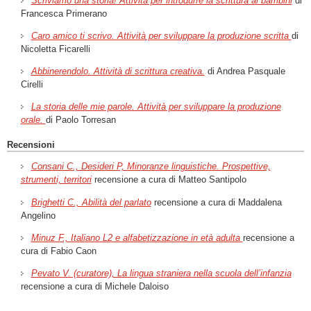
Scriviamo una storia! Attività per introdurre la scrittura ai bambini
di
Francesca Primerano
Caro amico ti scrivo. Attività per sviluppare la produzione scritta
di
Nicoletta Ficarelli
Abbinerendolo. Attività di scrittura creativa.
di Andrea Pasquale
Cirelli
La storia delle mie parole. Attività per sviluppare la produzione
orale.
di Paolo Torresan
Recensioni
Consani C., Desideri P, Minoranze linguistiche. Prospettive,
strumenti, territori
recensione a cura di Matteo Santipolo
Brighetti C., Abilità del parlato
recensione a cura di Maddalena
Angelino
Minuz F., Italiano L2 e alfabetizzazione in età adulta
recensione a
cura di Fabio Caon
Pevato V. (curatore), La lingua straniera nella scuola dell’infanzia
recensione a cura di Michele Daloiso