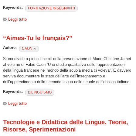
Keywords:
FORMAZIONE INSEGNANTI
Leggi tutto
su Facilitare l'apprendimento dell'italiano L2 e delle lingue
straniere
“Aimes-Tu le français?”
Autore:
CAON F.
Si condivide a pieno l’incipit della presentazione di Marie-Christine Jamet
al volume di Fabio Caon “Uno studio qualitativo sulle rappresentazioni
della lingua francese nel mondo della scuola media ci voleva”. E davvero
serviva documentare lo stato dell’arte dell’insegnamento e
dell’apprendimento della seconda lingua nelle scuole dell’obbligo italiane.
Keywords:
BILINGUISMO
Leggi tutto
su “Aimes-Tu le français?”
Tecnologie e Didattica delle Lingue. Teorie,
Risorse, Sperimentazioni