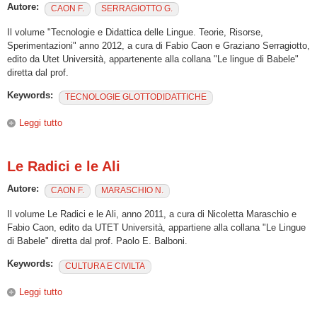
Autore:
CAON F.
SERRAGIOTTO G.
Il volume "Tecnologie e Didattica delle Lingue. Teorie, Risorse,
Sperimentazioni" anno 2012, a cura di Fabio Caon e Graziano Serragiotto,
edito da Utet Università, appartenente alla collana "Le lingue di Babele"
diretta dal prof.
Keywords:
TECNOLOGIE GLOTTODIDATTICHE
Leggi tutto
su Tecnologie e Didattica delle Lingue. Teorie, Risorse,
Sperimentazioni
Le Radici e le Ali
Autore:
CAON F.
MARASCHIO N.
Il volume Le Radici e le Ali, anno 2011, a cura di Nicoletta Maraschio e
Fabio Caon, edito da UTET Università, appartiene alla collana "Le Lingue
di Babele" diretta dal prof. Paolo E. Balboni.
Keywords:
CULTURA E CIVILTA
Leggi tutto
su Le Radici e le Ali