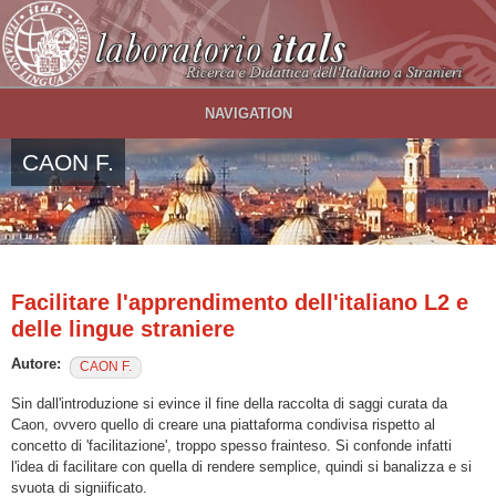
Salta al contenuto principale
NAVIGATION
CAON F.
Facilitare l'apprendimento dell'italiano L2 e
delle lingue straniere
Autore:
CAON F.
Sin dall'introduzione si evince il fine della raccolta di saggi curata da
Caon, ovvero quello di creare una piattaforma condivisa rispetto al
concetto di 'facilitazione', troppo spesso frainteso. Si confonde infatti
l'idea di facilitare con quella di rendere semplice, quindi si banalizza e si
svuota di signiificato.