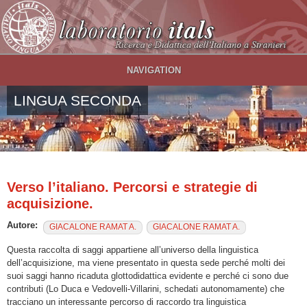
Salta al contenuto principale
NAVIGATION
LINGUA SECONDA
Verso l’italiano. Percorsi e strategie di
acquisizione.
Autore:
GIACALONE RAMAT A.
GIACALONE RAMAT A.
Questa raccolta di saggi appartiene all’universo della linguistica
dell’acquisizione, ma viene presentato in questa sede perché molti dei
suoi saggi hanno ricaduta glottodidattica evidente e perché ci sono due
contributi (Lo Duca e Vedovelli-Villarini, schedati autonomamente) che
tracciano un interessante percorso di raccordo tra linguistica