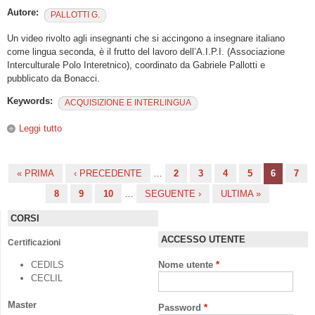
Autore:
PALLOTTI G.
Un video rivolto agli insegnanti che si accingono a insegnare italiano
come lingua seconda, è il frutto del lavoro dell’A.I.P.I. (Associazione
Interculturale Polo Interetnico), coordinato da Gabriele Pallotti e
pubblicato da Bonacci.
Keywords:
ACQUISIZIONE E INTERLINGUA
Leggi tutto
su Imparare e insegnare l’italiano come lingua straniera
« PRIMA
‹ PRECEDENTE
…
2
3
4
5
6
7
Pagine
8
9
10
…
SEGUENTE ›
ULTIMA »
CORSI
ACCESSO UTENTE
Certificazioni
CEDILS
Nome utente
*
CECLIL
Master
Password
*