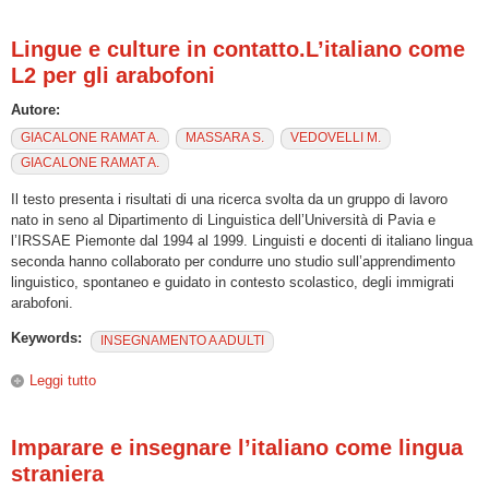
acquisizionale: le sequenze sintattiche nei materiali per
l’italiano L2 destinati agli immigrati stranieri”
Lingue e culture in contatto.L’italiano come
L2 per gli arabofoni
Autore:
GIACALONE RAMAT A.
MASSARA S.
VEDOVELLI M.
GIACALONE RAMAT A.
Il testo presenta i risultati di una ricerca svolta da un gruppo di lavoro
nato in seno al Dipartimento di Linguistica dell’Università di Pavia e
l’IRSSAE Piemonte dal 1994 al 1999. Linguisti e docenti di italiano lingua
seconda hanno collaborato per condurre uno studio sull’apprendimento
linguistico, spontaneo e guidato in contesto scolastico, degli immigrati
arabofoni.
Keywords:
INSEGNAMENTO A ADULTI
Leggi tutto
su Lingue e culture in contatto.L’italiano come L2 per gli
arabofoni
Imparare e insegnare l’italiano come lingua
straniera