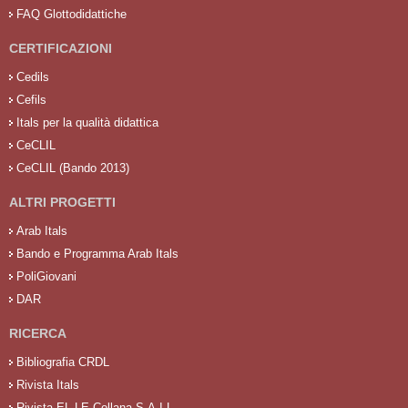
FAQ Glottodidattiche
CERTIFICAZIONI
Cedils
Cefils
Itals per la qualità didattica
CeCLIL
CeCLIL (Bando 2013)
ALTRI PROGETTI
Arab Itals
Bando e Programma Arab Itals
PoliGiovani
DAR
RICERCA
Bibliografia CRDL
Rivista Itals
Rivista EL.LE Collana S.A.I.L.