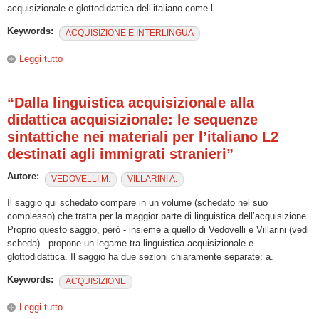
acquisizionale e glottodidattica dell’italiano come l
Keywords:
ACQUISIZIONE E INTERLINGUA
Leggi tutto
su Verso l’italiano. Percorsi e strategie di acquisizione.
“Dalla linguistica acquisizionale alla
didattica acquisizionale: le sequenze
sintattiche nei materiali per l’italiano L2
destinati agli immigrati stranieri”
Autore:
VEDOVELLI M.
VILLARINI A.
Il saggio qui schedato compare in un volume (schedato nel suo
complesso) che tratta per la maggior parte di linguistica dell’acquisizione.
Proprio questo saggio, però - insieme a quello di Vedovelli e Villarini (vedi
scheda) - propone un legame tra linguistica acquisizionale e
glottodidattica. Il saggio ha due sezioni chiaramente separate: a.
Keywords:
ACQUISIZIONE
Leggi tutto
su “Dalla linguistica acquisizionale alla didattica