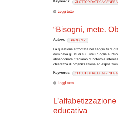
Keywords:
GLOTTODIDATTICA GENERA
Leggi tutto
su “Programmazione e selezi
“Bisogni, mete. Obi
Autore:
DIADORI P.
La questione affrontata nel saggio fu di gr
dominava gli studi sui Livelli Soglia e intr
abbandonata riteniamo di notevole interess
chiarezza di organizzazione ed esposizion
Keywords:
GLOTTODIDATTICA GENERA
Leggi tutto
su “Bisogni, mete. Obiettivi”
L’alfabetizzazione 
educativa