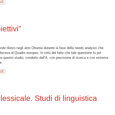
LE
one dei contenuti”
ettivi”
ande rilievo negli anni Ottanta durante la fase della needs analysis che
oduceva al Quadro europeo. In virtù del fatto che tale questione fu poi
e questo studio, condotto dall’A. con precisione di ricerca e con estrema
e.
LE
lessicale. Studi di linguistica