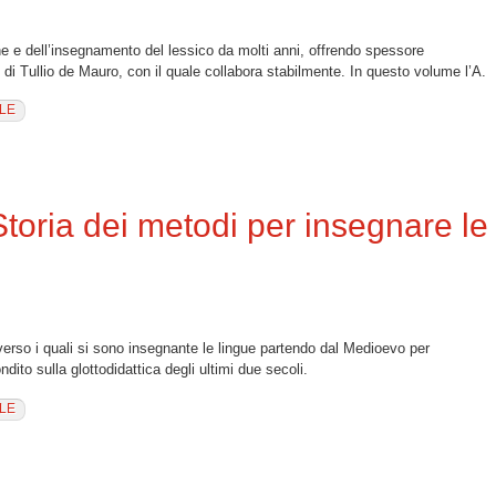
one e dell’insegnamento del lessico da molti anni, offrendo spessore
e di Tullio de Mauro, con il quale collabora stabilmente. In questo volume l’A.
LE
e. Studi di linguistica educativa
 Storia dei metodi per insegnare le
raverso i quali si sono insegnante le lingue partendo dal Medioevo per
ito sulla glottodidattica degli ultimi due secoli.
LE
ei metodi per insegnare le lingue