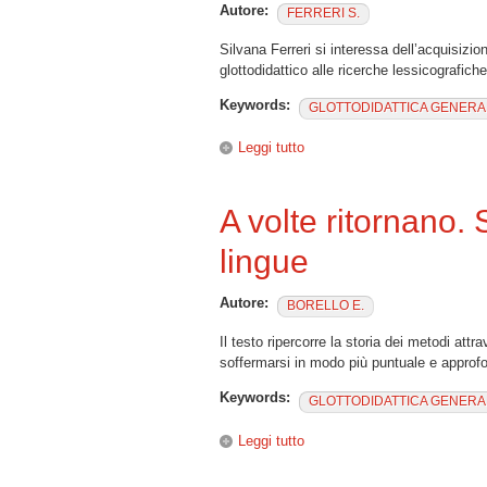
Autore:
FERRERI S.
Silvana Ferreri si interessa dell’acquisizi
glottodidattico alle ricerche lessicografich
Keywords:
GLOTTODIDATTICA GENERA
Leggi tutto
su L’alfabetizzazione lessical
A volte ritornano.
lingue
Autore:
BORELLO E.
Il testo ripercorre la storia dei metodi att
soffermarsi in modo più puntuale e approfond
Keywords:
GLOTTODIDATTICA GENERA
Leggi tutto
su A volte ritornano. Storia d