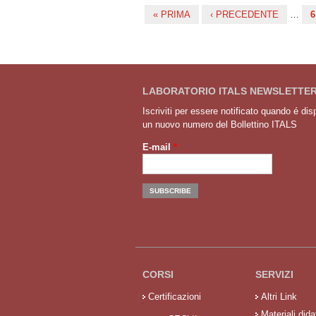
« PRIMA
‹ PRECEDENTE
…
6
Pagine
LABORATORIO ITALS NEWSLETTE
Iscriviti per essere notificato quando é dis
un nuovo numero del Bollettino ITALS
E-mail
*
CORSI
SERVIZI
Certificazioni
Altri Link
Materiali didat