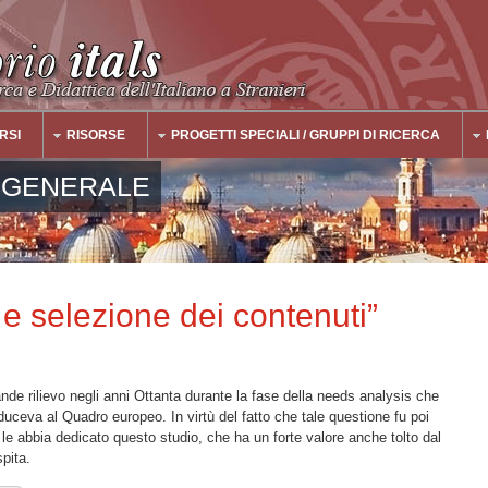
RSI
RISORSE
PROGETTI SPECIALI / GRUPPI DI RICERCA
 GENERALE
 selezione dei contenuti”
ande rilievo negli anni Ottanta durante la fase della needs analysis che
oduceva al Quadro europeo. In virtù del fatto che tale questione fu poi
le abbia dedicato questo studio, che ha un forte valore anche tolto dal
spita.