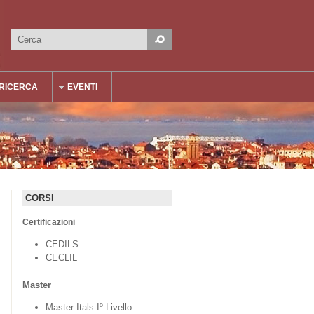
Cerca
Form di ricerca
RICERCA
EVENTI
CORSI
Certificazioni
CEDILS
CECLIL
Master
Master Itals Iº Livello