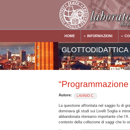
Salta al contenuto principale
HOME
INFORMAZIONI
CO
Main Menu
GLOTTODIDATTICA
“Programmazione e
Autore:
LAVINIO C.
La questione affrontata nel saggio fu di gr
dominava gli studi sui Livelli Soglia e intr
abbandonata riteniamo importante che l’A. 
contesto della collezione di saggi che lo o