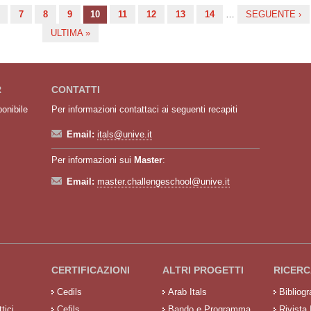
7
8
9
10
11
12
13
14
…
SEGUENTE ›
ULTIMA »
R
CONTATTI
ponibile
Per informazioni contattaci ai seguenti recapiti
Email:
itals@unive.it
Per informazioni sui
Master
:
Email:
master.challengeschool@unive.it
CERTIFICAZIONI
ALTRI PROGETTI
RICERC
Cedils
Arab Itals
Bibliog
tici
Cefils
Bando e Programma
Rivista 