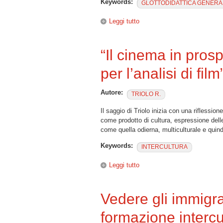
Keywords:
GLOTTODIDATTICA GENERA
Leggi tutto
su “Dal libro al film, dal DVD
“Il cinema in prosp
per l’analisi di film
Autore:
TRIOLO R.
Il saggio di Triolo inizia con una riflession
come prodotto di cultura, espressione delle 
come quella odierna, multiculturale e quind
Keywords:
INTERCULTURA
Leggi tutto
su “Il cinema in prospettiva in
Vedere gli immigra
formazione intercu