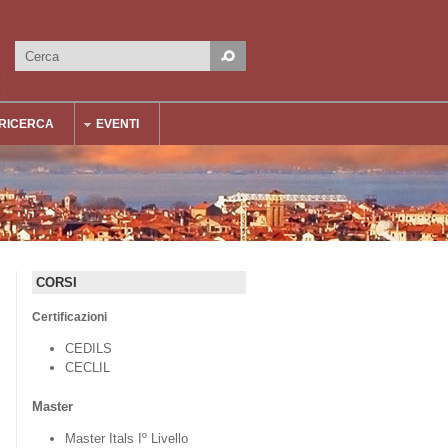
Cerca
Form di ricerca
RICERCA
EVENTI
CORSI
Certificazioni
CEDILS
CECLIL
Master
Master Itals Iº Livello