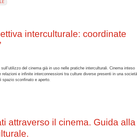
LE
 alla classe. La letteratura al cinema”
ettiva interculturale: coordinate
”
e sull’utilizzo del cinema già in uso nelle pratiche interculturali. Cinema inteso
relazioni e infinite interconnessioni tra culture diverse presenti in una societ
i spazio sconfinato e aperto.
terculturale: coordinate per l’analisi di film”
ti attraverso il cinema. Guida alla
lturale.