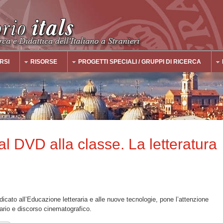
RSI
RISORSE
PROGETTI SPECIALI / GRUPPI DI RICERCA
 dal DVD alla classe. La letteratura
edicato all’Educazione letteraria e alle nuove tecnologie, pone l’attenzione
rario e discorso cinematografico.