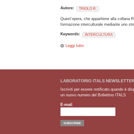
Autore:
TRIOLO R.
Quest’opera, che appartiene alla collana 
formazione interculturale mediante uno str
Keywords:
INTERCULTURA
Leggi tutto
su Vedere gli immigrati attra
LABORATORIO ITALS NEWSLETTE
Iscriviti per essere notificato quando é dis
un nuovo numero del Bollettino ITALS
E-mail
*