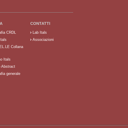
A
CONTATTI
rafia CRDL
Lab Itals
Itals
Associazioni
 EL.LE Collana
no Itals
o Abstract
afia generale