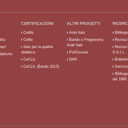
CERTIFICAZIONI
ALTRI PROGETTI
RICERC
Cedils
Arab Itals
Bibliog
tici
Cefils
Bando e Programma
Rivista 
Arab Itals
ract
Itals per la qualità
Rivista
didattica
PoliGiovani
S.A.I.L.
dattiche
CeCLIL
DAR
Bolletti
CeCLIL (Bando 2013)
Servizi
Bibliogr
dal 1960