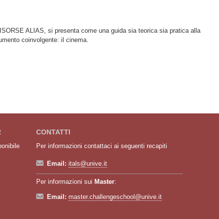
RISORSE ALIAS, si presenta come una guida sia teorica sia pratica alla
umento coinvolgente: il cinema.
verso il cinema. Guida alla formazione interculturale.
R
CONTATTI
ponibile
Per informazioni contattaci ai seguenti recapiti
Email:
itals@unive.it
Per informazioni sui
Master
:
Email:
master.challengeschool@unive.it