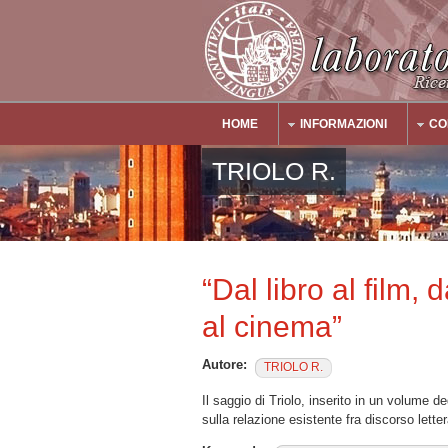
Salta al contenuto principale
HOME
INFORMAZIONI
CO
Main Menu
TRIOLO R.
“Dal libro al film,
al cinema”
Autore:
TRIOLO R.
Il saggio di Triolo, inserito in un volume d
sulla relazione esistente fra discorso lette