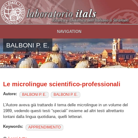
Salta al contenuto principale
NAVIGATION
BALBONI P. E.
Le microlingue scientifico-professionali
Autore:
BALBONI P. E.
BALBONI P. E.
L’Autore aveva già trattando il tema delle microlingue in un volume del
1989, vedendo questi testi “speciali” insieme ad altri testi altrettanto
lontani dalla lingua quotidiana, quelli letterari.
Keywords:
APPRENDIMENTO