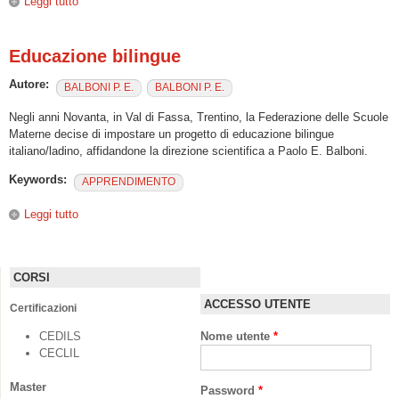
Leggi tutto
su Le microlingue scientifico-professionali
Educazione bilingue
Autore:
BALBONI P. E.
BALBONI P. E.
Negli anni Novanta, in Val di Fassa, Trentino, la Federazione delle Scuole
Materne decise di impostare un progetto di educazione bilingue
italiano/ladino, affidandone la direzione scientifica a Paolo E. Balboni.
Keywords:
APPRENDIMENTO
Leggi tutto
su Educazione bilingue
CORSI
ACCESSO UTENTE
Certificazioni
CEDILS
Nome utente
*
CECLIL
Master
Password
*