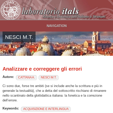
Salta al contenuto principale
NAVIGATION
NESCI M.T.
Analizzare e correggere gli errori
Autore:
CATTANA A.
NESCI M.T.
Ci sono due, forse tre ambiti (se si include anche la scrittura e più in
generale la testualità), che a detta del sottoscritto rischiano di rimanere
nello scantinato della glottidattica italiana: la fonetica e la correzione
dell’errore.
Keywords:
ACQUISIZIONE E INTERLINGUA