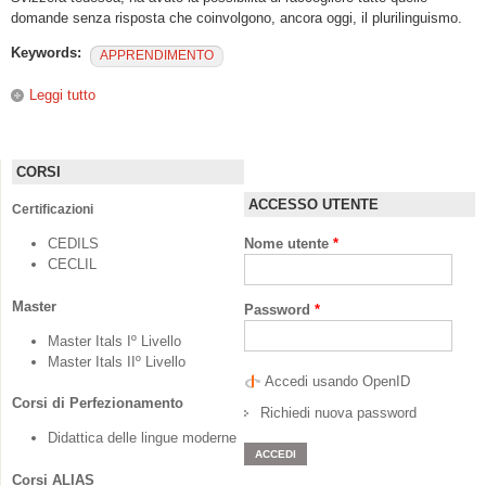
domande senza risposta che coinvolgono, ancora oggi, il plurilinguismo.
Keywords:
APPRENDIMENTO
Leggi tutto
su “Riflessioni sul plurilinguismo. Un dialogo privato su un
fenomeno pubblico in espansione”
CORSI
ACCESSO UTENTE
Certificazioni
CEDILS
Nome utente
*
CECLIL
Master
Password
*
Master Itals Iº Livello
Master Itals IIº Livello
Accedi usando OpenID
Corsi di Perfezionamento
Richiedi nuova password
Didattica delle lingue moderne
Corsi ALIAS