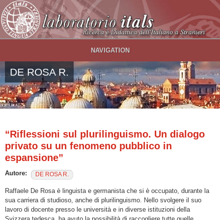
Salta al contenuto principale
NAVIGATION
DE ROSA R.
“Riflessioni sul plurilinguismo. Un dialogo
privato su un fenomeno pubblico in
espansione”
Autore:
DE ROSA R.
Raffaele De Rosa è linguista e germanista che si è occupato, durante la
sua carriera di studioso, anche di plurilinguismo. Nello svolgere il suo
lavoro di docente presso le università e in diverse istituzioni della
Svizzera tedesca, ha avuto la possibilità di raccogliere tutte quelle