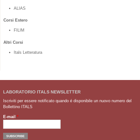
ALIAS
Corsi Estero
FILIM
Altri Corsi
Itals Letteratura
LABORATORIO ITALS NEWSLETTER
Iscriviti per essere notificato quando é disponibile un nuovo numero del
Bollettino ITALS
E-mail
*