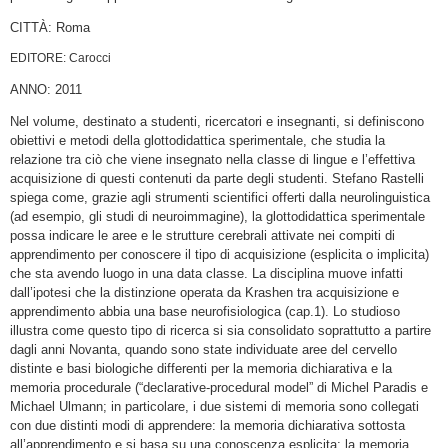
CITTÀ: Roma
EDITORE: Carocci
ANNO: 2011
Nel volume, destinato a studenti, ricercatori e insegnanti, si definiscono
obiettivi e metodi della glottodidattica sperimentale, che studia la
relazione tra ciò che viene insegnato nella classe di lingue e l’effettiva
acquisizione di questi contenuti da parte degli studenti. Stefano Rastelli
spiega come, grazie agli strumenti scientifici offerti dalla neurolinguistica
(ad esempio, gli studi di neuroimmagine), la glottodidattica sperimentale
possa indicare le aree e le strutture cerebrali attivate nei compiti di
apprendimento per conoscere il tipo di acquisizione (esplicita o implicita)
che sta avendo luogo in una data classe. La disciplina muove infatti
dall’ipotesi che la distinzione operata da Krashen tra acquisizione e
apprendimento abbia una base neurofisiologica (cap.1). Lo studioso
illustra come questo tipo di ricerca si sia consolidato soprattutto a partire
dagli anni Novanta, quando sono state individuate aree del cervello
distinte e basi biologiche differenti per la memoria dichiarativa e la
memoria procedurale (“declarative-procedural model” di Michel Paradis e
Michael Ulmann; in particolare, i due sistemi di memoria sono collegati
con due distinti modi di apprendere: la memoria dichiarativa sottosta
all’apprendimento e si basa su una conoscenza esplicita; la memoria