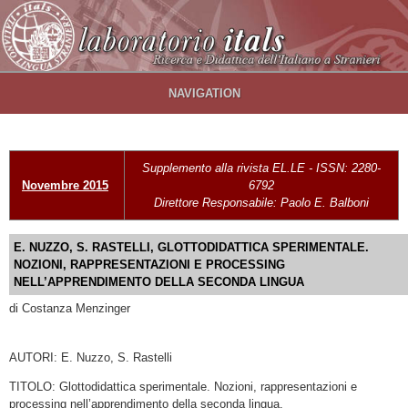
Salta al contenuto principale
NAVIGATION
Supplemento alla rivista EL.LE - ISSN: 2280-
Novembre 2015
6792
Direttore Responsabile: Paolo E. Balboni
E. NUZZO, S. RASTELLI, GLOTTODIDATTICA SPERIMENTALE.
NOZIONI, RAPPRESENTAZIONI E PROCESSING
NELL’APPRENDIMENTO DELLA SECONDA LINGUA
di Costanza Menzinger
AUTORI: E. Nuzzo, S. Rastelli
TITOLO: Glottodidattica sperimentale. Nozioni, rappresentazioni e
processing nell’apprendimento della seconda lingua.