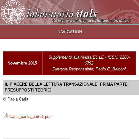
Salta al contenuto principale
NAVIGATION
Supplemento alla rivista EL.LE - ISSN: 2280-
Novembre 2015
6792
Direttore Responsabile: Paolo E. Balboni
IL PIACERE DELLA LETTURA TRANSAZIONALE. PRIMA PARTE.
PRESUPPOSTI TEORICI
di Paola Caria
Caria_paola_parte1.pdf