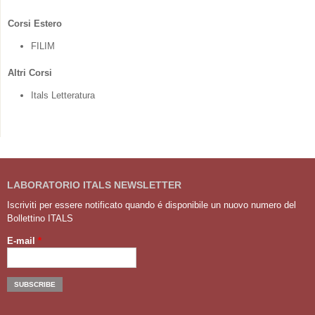
Corsi Estero
FILIM
Altri Corsi
Itals Letteratura
LABORATORIO ITALS NEWSLETTER
Iscriviti per essere notificato quando é disponibile un nuovo numero del
Bollettino ITALS
E-mail
*