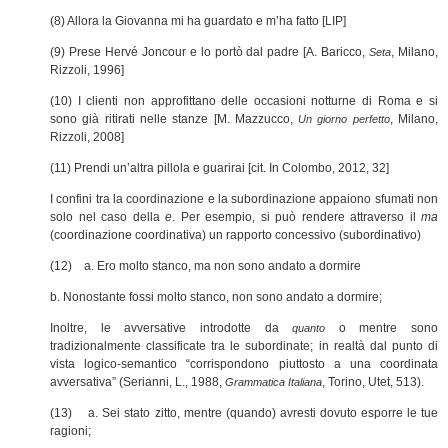
(8) Allora la Giovanna mi ha guardato e m’ha fatto [LIP]
(9) Prese Hervé Joncour e lo portò dal padre [A. Baricco,
, Milano,
Seta
Rizzoli, 1996]
(10) I clienti non approfittano delle occasioni notturne di Roma e si
sono già ritirati nelle stanze [M. Mazzucco,
, Milano,
Un giorno perfetto
Rizzoli, 2008]
(11) Prendi un’altra pillola e guarirai [cit. In Colombo, 2012, 32]
I confini tra la coordinazione e la subordinazione appaiono sfumati non
solo nel caso della
e
. Per esempio, si può rendere attraverso il
ma
(coordinazione coordinativa) un rapporto concessivo (subordinativo)
(12) a. Ero molto stanco, ma non sono andato a dormire
b. Nonostante fossi molto stanco, non sono andato a dormire;
Inoltre, le avversative introdotte da
o mentre
sono
quanto
tradizionalmente classificate tra le subordinate; in realtà dal punto di
vista logico-semantico “corrispondono piuttosto a una coordinata
avversativa” (Serianni, L., 1988,
, Torino, Utet, 513).
Grammatica Italiana
(13) a. Sei stato zitto, mentre (quando) avresti dovuto esporre le tue
ragio
ni;