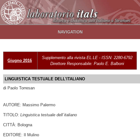
Salta al contenuto principale
NAVIGATION
Supplemento alla rivista EL.LE - ISSN: 2280-6792
Giugno 2016
Direttore Responsabile: Paolo E. Balboni
LINGUISTICA TESTUALE DELL’ITALIANO
di Paolo Torresan
AUTORE: Massimo Palermo
TITOLO:
Linguistica testuale dell´italiano
CITTÀ: Bologna
EDITORE: Il Mulino