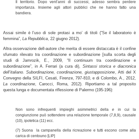
Il territorio. Dopo vent’anni di successi, adesso sembra perdere
importanza. Insieme agli attori pubblici che ne hanno fatto una
bandiera.
Assai simile è l’uso di sole protasi a mo’ di titoli (“Se il laboratorio è
femmina”,
La Repubblica
, 22 giugno 2012).
Altra osservazione dell-autore che merita di essere distaccata è il confine
sfumato rilevato tra coordinazione e subordinazione [sulla scorta degli
studi di Jamrozik, E., 2009, “Il continuum tra coordinazione e
subordinazione”, in A. Ferrari (a cura di),
Sintassi storica e diacronica
dell’italiano. Subordinazione, coordinazione, giustapposizione
, Atti del X
Convegno della SILFI, Cesati, Firenze, 797-810, e di Colombo, A., 2012,
La coordinazione
, Carocci, Roma, 2012). Riportiamo a tal proposito
questa lunga e documentata riflessione di Palermo (195-196):
Non sono infrequenti impieghi asimmetrici della
e
in cui la
congiunzione può sottendere una relazione temporale (7,8,9), causale
(10), ipotetica (11) ecc.
(7) Suona la campanella della ricreazione e tutti escono come alla
carica di centouno [LIP]