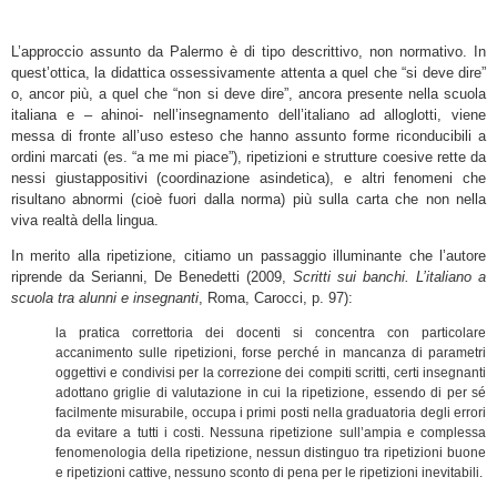
L’approccio assunto da Palermo è di tipo descrittivo, non normativo. In
quest’ottica, la didattica ossessivamente attenta a quel che “si deve dire”
o, ancor più, a quel che “non si deve dire”, ancora presente nella scuola
italiana e – ahinoi- nell’insegnamento dell’italiano ad alloglotti, viene
messa di fronte all’uso esteso che hanno assunto forme riconducibili a
ordini marcati (es. “a me mi piace”), ripetizioni e strutture coesive rette da
nessi giustappositivi (coordinazione asindetica), e altri fenomeni che
risultano abnormi (cioè fuori dalla norma) più sulla carta che non nella
viva realtà della lingua.
In merito alla ripetizione, citiamo un passaggio illuminante che l’autore
riprende da Serianni, De Benedetti (2009,
Scritti sui banchi. L’italiano a
scuola tra alunni e insegnanti
, Roma, Carocci, p. 97):
la pratica correttoria dei docenti si concentra con particolare
accanimento sulle ripetizioni, forse perché in mancanza di parametri
oggettivi e condivisi per la correzione dei compiti scritti, certi insegnanti
adottano griglie di valutazione in cui la ripetizione, essendo di per sé
facilmente misurabile, occupa i primi posti nella graduatoria degli errori
da evitare a tutti i costi. Nessuna ripetizione sull’ampia e complessa
fenomenologia della ripetizione, nessun distinguo tra ripetizioni buone
e ripetizioni cattive, nessuno sconto di pena per le ripetizioni inevitabili.