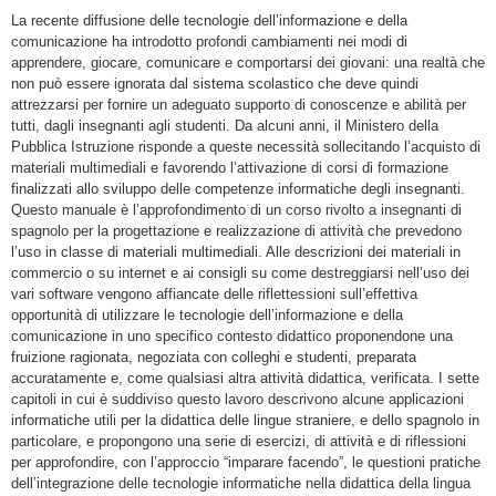
La recente diffusione delle tecnologie dell’informazione e della
comunicazione ha introdotto profondi cambiamenti nei modi di
apprendere, giocare, comunicare e comportarsi dei giovani: una realtà che
non può essere ignorata dal sistema scolastico che deve quindi
attrezzarsi per fornire un adeguato supporto di conoscenze e abilità per
tutti, dagli insegnanti agli studenti. Da alcuni anni, il Ministero della
Pubblica Istruzione risponde a queste necessità sollecitando l’acquisto di
materiali multimediali e favorendo l’attivazione di corsi di formazione
finalizzati allo sviluppo delle competenze informatiche degli insegnanti.
Questo manuale è l’approfondimento di un corso rivolto a insegnanti di
spagnolo per la progettazione e realizzazione di attività che prevedono
l’uso in classe di materiali multimediali. Alle descrizioni dei materiali in
commercio o su internet e ai consigli su come destreggiarsi nell’uso dei
vari software vengono affiancate delle riflettessioni sull’effettiva
opportunità di utilizzare le tecnologie dell’informazione e della
comunicazione in uno specifico contesto didattico proponendone una
fruizione ragionata, negoziata con colleghi e studenti, preparata
accuratamente e, come qualsiasi altra attività didattica, verificata. I sette
capitoli in cui è suddiviso questo lavoro descrivono alcune applicazioni
informatiche utili per la didattica delle lingue straniere, e dello spagnolo in
particolare, e propongono una serie di esercizi, di attività e di riflessioni
per approfondire, con l’approccio “imparare facendo”, le questioni pratiche
dell’integrazione delle tecnologie informatiche nella didattica della lingua