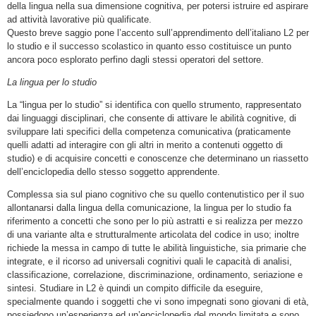
della lingua nella sua dimensione cognitiva, per potersi istruire ed aspirare
ad attività lavorative più qualificate.
Questo breve saggio pone l’accento sull’apprendimento dell’italiano L2 per
lo studio e il successo scolastico in quanto esso costituisce un punto
ancora poco esplorato perfino dagli stessi operatori del settore.
La lingua per lo studio
La “lingua per lo studio” si identifica con quello strumento, rappresentato
dai linguaggi disciplinari, che consente di attivare le abilità cognitive, di
sviluppare lati specifici della competenza comunicativa (praticamente
quelli adatti ad interagire con gli altri in merito a contenuti oggetto di
studio) e di acquisire concetti e conoscenze che determinano un riassetto
dell’enciclopedia dello stesso soggetto apprendente.
Complessa sia sul piano cognitivo che su quello contenutistico per il suo
allontanarsi dalla lingua della comunicazione, la lingua per lo studio fa
riferimento a concetti che sono per lo più astratti e si realizza per mezzo
di una variante alta e strutturalmente articolata del codice in uso; inoltre
richiede la messa in campo di tutte le abilità linguistiche, sia primarie che
integrate, e il ricorso ad universali cognitivi quali le capacità di analisi,
classificazione, correlazione, discriminazione, ordinamento, seriazione e
sintesi. Studiare in L2 è quindi un compito difficile da eseguire,
specialmente quando i soggetti che vi sono impegnati sono giovani di età,
possiedono un’esperienza ed un’enciclopedia del mondo limitata e sono