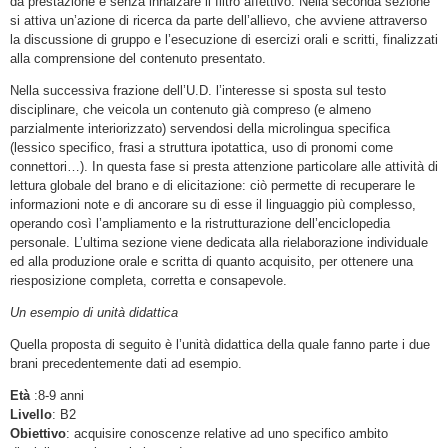
da prestazione e senza innalzare il filtro affettivo. Nella seconda sezione
si attiva un’azione di ricerca da parte dell’allievo, che avviene attraverso
la discussione di gruppo e l’esecuzione di esercizi orali e scritti, finalizzati
alla comprensione del contenuto presentato.
Nella successiva frazione dell’U.D. l’interesse si sposta sul testo
disciplinare, che veicola un contenuto già compreso (e almeno
parzialmente interiorizzato) servendosi della microlingua specifica
(lessico specifico, frasi a struttura ipotattica, uso di pronomi come
connettori…). In questa fase si presta attenzione particolare alle attività di
lettura globale del brano e di elicitazione: ciò permette di recuperare le
informazioni note e di ancorare su di esse il linguaggio più complesso,
operando così l’ampliamento e la ristrutturazione dell’enciclopedia
personale. L’ultima sezione viene dedicata alla rielaborazione individuale
ed alla produzione orale e scritta di quanto acquisito, per ottenere una
riesposizione completa, corretta e consapevole.
Un esempio di unità didattica
Quella proposta di seguito è l’unità didattica della quale fanno parte i due
brani precedentemente dati ad esempio.
Età
:8-9 anni
Livello
: B2
Obiettivo
: acquisire conoscenze relative ad uno specifico ambito