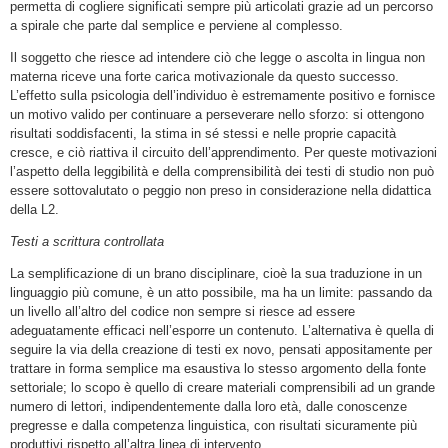
permetta di cogliere significati sempre più articolati grazie ad un percorso
a spirale che parte dal semplice e perviene al complesso.
Il soggetto che riesce ad intendere ciò che legge o ascolta in lingua non
materna riceve una forte carica motivazionale da questo successo.
L’effetto sulla psicologia dell’individuo è estremamente positivo e fornisce
un motivo valido per continuare a perseverare nello sforzo: si ottengono
risultati soddisfacenti, la stima in sé stessi e nelle proprie capacità
cresce, e ciò riattiva il circuito dell’apprendimento. Per queste motivazioni
l’aspetto della leggibilità e della comprensibilità dei testi di studio non può
essere sottovalutato o peggio non preso in considerazione nella didattica
della L2.
Testi a scrittura controllata
La semplificazione di un brano disciplinare, cioè la sua traduzione in un
linguaggio più comune, è un atto possibile, ma ha un limite: passando da
un livello all’altro del codice non sempre si riesce ad essere
adeguatamente efficaci nell’esporre un contenuto. L’alternativa è quella di
seguire la via della creazione di testi ex novo, pensati appositamente per
trattare in forma semplice ma esaustiva lo stesso argomento della fonte
settoriale; lo scopo è quello di creare materiali comprensibili ad un grande
numero di lettori, indipendentemente dalla loro età, dalle conoscenze
pregresse e dalla competenza linguistica, con risultati sicuramente più
produttivi rispetto all’altra linea di intervento.