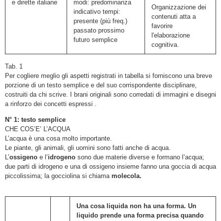
e dirette italiane
modi: predominanza
Organizzazione dei
indicativo tempi:
contenuti atta a
presente (più freq.)
favorire
passato prossimo
l'elaborazione
futuro semplice
cognitiva.
Tab. 1
Per cogliere meglio gli aspetti registrati in tabella si forniscono una breve
porzione di un testo semplice e del suo corrispondente disciplinare,
costruiti da chi scrive. I brani originali sono corredati di immagini e disegni
a rinforzo dei concetti espressi .
N° 1: testo semplice
CHE COS’E’ L’ACQUA
L’acqua è una cosa molto importante.
Le piante, gli animali, gli uomini sono fatti anche di acqua.
L’
ossigeno
e l’
idrogeno
sono due materie diverse e formano l’acqua;
due parti di idrogeno e una di ossigeno insieme fanno una goccia di acqua
piccolissima; la gocciolina si chiama
molecola.
Una cosa
liquida
non ha una forma. Un
liquido
prende una forma precisa quando