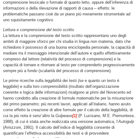
comprensione lessicale o formale di quanto letto, oppure dell’inferenza di
informazioni o della rilevazione di rapporti di causa – effetto: le
problematiche passano cioè da un piano più meramente strumentale ad
uno squisitamente cognitivo.
Lettura e comprensione del testo scritto
La lettura e la comprensione del testo scritto rappresentano uno degli
ambiti di maggiore sforzo per chi studia in lingua non materna, dato che
richiedono il possesso di una buona enciclopedia personale, la capacità di
mediare tra il messaggio intenzionale dell’autore e quello effettivamente
compreso dal lettore (relatività del processo di comprensione) e la
capacità di tornare e ritornare al testo per comprenderlo progressivamente
sempre più a fondo (scalarità del processo di comprensione).
Le prime ricerche sulla
leggibilità
dei testi
(
se e quanto un testo è
leggibile) e sulla loro
comprensibilità
(risultato dell’organizzazione
coerente e logica delle informazioni) risalgono ai primi del Novecento ed
hanno condotto alla creazione di formule matematiche per la misurazione
del primo parametro; più recenti lavori, applicati all’italiano, hanno avuto
come effetto la creazione di altre formule per il calcolo della leggibilità, di
cui la più nota è senz’altro la
Gulpease
[1]
(P. Lucisano, M.E. Piemontese,
1988), di cui è stata anche realizzata una versione automatica, l’
Autogulp
(Amizzoni, 1991). Il calcolo dell’indice di leggibilità consente di
quantificare l’effettiva accessibilità dei testi e di provvedere