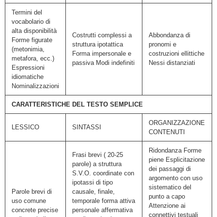
Termini del
vocabolario di
alta disponibilità
Costrutti complessi a
Abbondanza di
Forme figurate
struttura ipotattica
pronomi e
(metonimia,
Forma impersonale e
costruzioni ellittiche
metafora, ecc.)
passiva Modi indefiniti
Nessi distanziati
Espressioni
idiomatiche
Nominalizzazioni
CARATTERISTICHE DEL TESTO SEMPLICE
ORGANIZZAZIONE
LESSICO
SINTASSI
CONTENUTI
Ridondanza Forme
Frasi brevi ( 20-25
piene Esplicitazione
parole) a struttura
dei passaggi di
S.V.O. coordinate con
argomento con uso
ipotassi di tipo
sistematico del
Parole brevi di
causale, finale,
punto a capo
uso comune
temporale forma attiva
Attenzione ai
concrete precise
personale affermativa
connettivi testuali