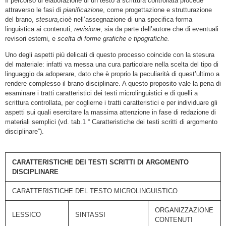
Il percorso di elaborazione di un testo a scrittura controllata procede
attraverso le fasi di
pianificazione
, come progettazione e strutturazione
del brano,
stesura,
cioè nell’assegnazione di una specifica forma
linguistica ai contenuti,
revisione
, sia da parte dell’autore che di eventuali
revisori esterni, e
scelta di forme grafiche e tipografiche.
Uno degli aspetti più delicati di questo processo coincide con la stesura
del materiale: infatti va messa una cura particolare nella scelta del tipo di
linguaggio da adoperare, dato che è proprio la peculiarità di quest’ultimo a
rendere complesso il brano disciplinare. A questo proposito vale la pena di
esaminare i tratti caratteristici dei testi microlinguistici e di quelli a
scrittura controllata, per coglierne i tratti caratteristici e per individuare gli
aspetti sui quali esercitare la massima attenzione in fase di redazione di
materiali semplici (vd. tab.1 “ Caratteristiche dei testi scritti di argomento
disciplinare”).
CARATTERISTICHE DEI TESTI SCRITTI DI ARGOMENTO
DISCIPLINARE
CARATTERISTICHE DEL TESTO MICROLINGUISTICO
ORGANIZZAZIONE
LESSICO
SINTASSI
CONTENUTI