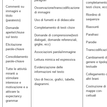
paragrafi
completament
Commenti su
testi cloze, ecc
Osservazione/transcodificazione
immagini e
di immagini
Riordino di
titolo
sequenze
Uso di fumetti e di didascalie
(paratesto)
Riassunti
Completamento di testi cloze
Domande
aperte/chiuse
Parafrasi
Domande di comprensione(testi
sul testo
dialogati, domande referenziali,
Parodie
griglie, ecc)
Elicitazione
parole-chiave
Transcodificazi
Associazioni parola/immagine
Consolidamento
Cambiamenti d
Lettura mimica ed espressiva
parole-chiave
genere e tipolo
testuale
Evidenziazione delle
Tutte le attività
informazioni nel testo
miranti a
Collegamento 
stimolare
altri brani
Uso di frecce, grafici, tabelle,
interesse e
diagrammi.
Costruzione di
motivazione e a
mappe con-
attivare la
cettuali
expectancy
grammar