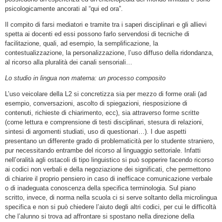
psicologicamente ancorati al “qui ed ora”.
Il compito di farsi mediatori e tramite tra i saperi disciplinari e gli allievi
spetta ai docenti ed essi possono farlo servendosi di tecniche di
facilitazione, quali, ad esempio, la semplificazione, la
contestualizzazione, la personalizzazione, l’uso diffuso della ridondanza,
al ricorso alla pluralità dei canali sensoriali…
Lo studio in lingua non materna: un processo composito
L’uso veicolare della L2 si concretizza sia per mezzo di forme orali (ad
esempio, conversazioni, ascolto di spiegazioni, riesposizione di
contenuti, richieste di chiarimento, ecc), sia attraverso forme scritte
(come lettura e comprensione di testi disciplinari, stesura di relazioni,
sintesi di argomenti studiati, uso di questionari…). I due aspetti
presentano un differente grado di problematicità per lo studente straniero,
pur necessitando entrambe del ricorso al linguaggio settoriale. Infatti
nell’oralità agli ostacoli di tipo linguistico si può sopperire facendo ricorso
ai codici non verbali e della negoziazione dei significati, che permettono
di chiarire il proprio pensiero in caso di inefficace comunicazione verbale
o di inadeguata conoscenza della specifica terminologia. Sul piano
scritto, invece, di norma nella scuola ci si serve soltanto della microlingua
specifica e non si può chiedere l’aiuto degli altri codici, per cui le difficoltà
che l’alunno si trova ad affrontare si spostano nella direzione della