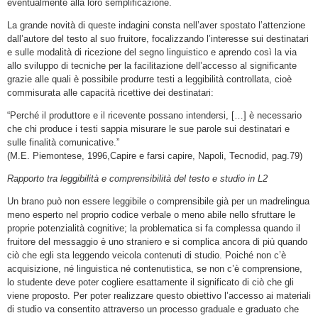
eventualmente alla loro semplificazione.
La grande novità di queste indagini consta nell’aver spostato l’attenzione
dall’autore del testo al suo fruitore, focalizzando l’interesse sui destinatari
e sulle modalità di ricezione del segno linguistico e aprendo così la via
allo sviluppo di tecniche per la facilitazione dell’accesso al significante
grazie alle quali è possibile produrre testi a leggibilità controllata, cioè
commisurata alle capacità ricettive dei destinatari:
“Perché il produttore e il ricevente possano intendersi, […] è necessario
che chi produce i testi sappia misurare le sue parole sui destinatari e
sulle finalità comunicative.”
(M.E. Piemontese, 1996,Capire e farsi capire, Napoli, Tecnodid, pag.79)
Rapporto tra leggibilità e comprensibilità del testo e studio in L2
Un brano può non essere leggibile o comprensibile già per un madrelingua
meno esperto nel proprio codice verbale o meno abile nello sfruttare le
proprie potenzialità cognitive; la problematica si fa complessa quando il
fruitore del messaggio è uno straniero e si complica ancora di più quando
ciò che egli sta leggendo veicola contenuti di studio. Poiché non c’è
acquisizione, né linguistica né contenutistica, se non c’è comprensione,
lo studente deve poter cogliere esattamente il significato di ciò che gli
viene proposto. Per poter realizzare questo obiettivo l’accesso ai materiali
di studio va consentito attraverso un processo graduale e graduato che