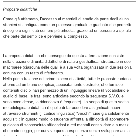
Proposte didattiche
Come già affermato, l’accesso ai materiali di studio da parte degli alunni
stranieri si configura come un processo graduale e graduato che permette
di cogliere significati sempre più articolati grazie ad un percorso a spirale
che parte dal semplice e perviene al complesso.
La proposta didattica che consegue da questa affermazione consiste
nella creazione di unità didattiche di natura gesthaltica, strutturate in due
macroaree (ciascuna delle quali è a sua volta organizzata in due sezioni),
ognuna con un testo di riferimento.
Nella prima frazione del primo blocco di attività, tutte le proposte ruotano
attorno ad un brano semplice, appositamente costruito, che fornisce
contenuti disciplinari per mezzo di un linguaggio lineare (il vocabolario è
quello di base, le frasi sono articolate secondo la sequenza S.V.O. e
sono poco dense, la ridondanza è frequente). Lo scopo di questa scelta
metodologica e didattica è quello di far accedere a significati nuovi
attraverso strumenti (il codice linguistico) “vecchi”, cioè già solidamente
acquisiti : in questo modo lo studente affronta la difficoltà di apprendere
qualcosa di sconosciuto affidandosi a reti mentali consolidate e a mezzi
che padroneggia, per cui vive questa esperienza senza sviluppare ansia