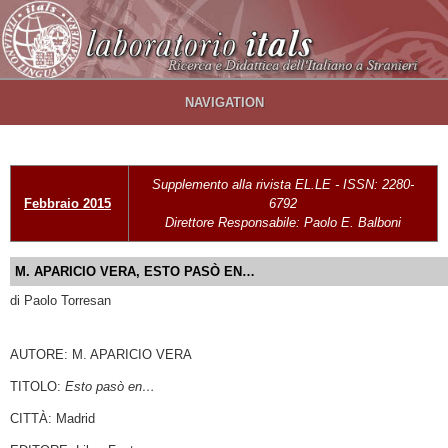
Salta al contenuto principale
NAVIGATION
Supplemento alla rivista EL.LE - ISSN: 2280-
Febbraio 2015
6792
Direttore Responsabile: Paolo E. Balboni
M. APARICIO VERA, ESTO PASÒ EN…
di Paolo Torresan
AUTORE: M. APARICIO VERA
TITOLO:
Esto pasò en…
CITTÀ: Madrid