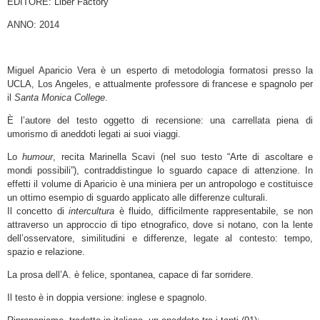
EDITORE: Liber Factory
ANNO: 2014
Miguel Aparicio Vera è un esperto di metodologia formatosi presso la
UCLA, Los Angeles, e attualmente professore di francese e spagnolo per
il
Santa Monica College
.
È l’autore del testo oggetto di recensione: una carrellata piena di
umorismo di aneddoti legati ai suoi viaggi.
Lo
humour
, recita Marinella Scavi (nel suo testo “Arte di ascoltare e
mondi possibili”), contraddistingue lo sguardo capace di attenzione. In
effetti il volume di Aparicio è una miniera per un antropologo e costituisce
un ottimo esempio di sguardo applicato alle differenze culturali.
Il concetto di
intercultura
è fluido, difficilmente rappresentabile, se non
attraverso un approccio di tipo etnografico, dove si notano, con la lente
dell’osservatore, similitudini e differenze, legate al contesto: tempo,
spazio e relazione.
La prosa dell’A. è felice, spontanea, capace di far sorridere.
Il testo è in doppia versione: inglese e spagnolo.