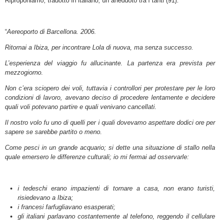
Riproponiamo, tradotto in italiano, un aneddoto tra i tanti (91):
“
Aereoporto di Barcellona. 2006.
Ritornai a Ibiza, per incontrare Lola di nuova, ma senza successo.
L’esperienza del viaggio fu allucinante. La partenza era prevista per
mezzogiorno.
Non c’era sciopero dei voli, tuttavia i controllori per protestare per le loro
condizioni di lavoro, avevano deciso di procedere lentamente e decidere
quali voli potevano partire e quali venivano cancellati.
Il nostro volo fu uno di quelli per i quali dovevamo aspettare dodici ore per
sapere se sarebbe partito o meno.
Come pesci in un grande acquario; si dette una situazione di stallo nella
quale emersero le differenze culturali; io mi fermai ad osservarle:
i tedeschi erano impazienti di tornare a casa, non erano turisti,
risiedevano a Ibiza;
i francesi farfugliavano esasperati;
gli italiani parlavano costantemente al telefono, reggendo il cellulare