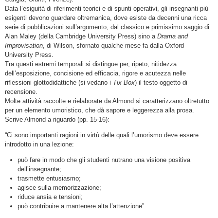
Data l’esiguità di riferimenti teorici e di spunti operativi, gli insegnanti più
esigenti devono guardare oltremanica, dove esiste da decenni una ricca
serie di pubblicazioni sull’argomento, dal classico e primissimo saggio di
Alan Maley (della Cambridge University Press) sino a
Drama and
Improvisation
, di Wilson, sfornato qualche mese fa dalla Oxford
University Press.
Tra questi estremi temporali si distingue per, ripeto, nitidezza
dell’esposizione, concisione ed efficacia, rigore e acutezza nelle
riflessioni glottodidattiche (si vedano i
Tix Box
) il testo oggetto di
recensione.
Molte attività raccolte e rielaborate da Almond si caratterizzano oltretutto
per un elemento umoristico, che dà sapore e leggerezza alla prosa.
Scrive Almond a riguardo (pp. 15-16):
“Ci sono importanti ragioni in virtù delle quali l’umorismo deve essere
introdotto in una lezione:
può fare in modo che gli studenti nutrano una visione positiva
dell’insegnante;
trasmette entusiasmo;
agisce sulla memorizzazione;
riduce ansia e tensioni;
può contribuire a mantenere alta l’attenzione”.