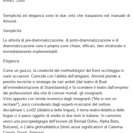
ANNO: 2005
Semplicità ed eleganza sono le due virtù che traspaiono nel manuale di
Almond.
Semplicità
.
Le attività di pre-drammatizzazione, di proto-drammatizzazione e di
drammatizzazione vera e propria sono chiare, efficaci, ben strutturate e
immediatamente implementabili.
Eleganza
.
Come un guizzo, la creatività del
methodologist
del Kent occhieggia in
varie occasioni. Coincide con l’abilità dell’artigiano. Almond prende a
prestito tecniche e strategie da vari ambiti (dal teatro di Boal
all’immedesimazione di Stanislawskij) e fa scendere il teatro dall’empireo
dei professionisti alla vita di comuni mortali: gli insegnanti.
Visto appunto con timida riverenza dagli insegnanti (“Ma io non so
recitare!”), poco considerato dagli esperti-ricercatori del settore
disciplinare L-Lin02 (didattica delle lingue), il tema teatro-didattica delle
lingue ci è parso oggetto di studio in due testi in italiano:
In cammino
verso una psicopedagogia dell’essere
(di Bernad Dufeu, Alpha Beta,
Bolzano), e
L’altra glottodidattica
(titolo assai significativo! di Caterina
Cangià, Giunti, Firenze).