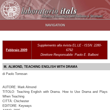
Salta al contenuto principale
NAVIGATION
Supplemento alla rivista EL.LE - ISSN: 2280-
Febbraio 2009
6792
Direttore Responsabile: Paolo E. Balboni
M. ALMOND, TEACHING ENGLISH WITH DRAMA
di Paolo Torresan
AUTORE: Mark Almond
TITOLO: Teaching English with Drama. How to Use Drama and Plays
When Teaching
CITTÀ: Chichester
EDITORE: Keyways