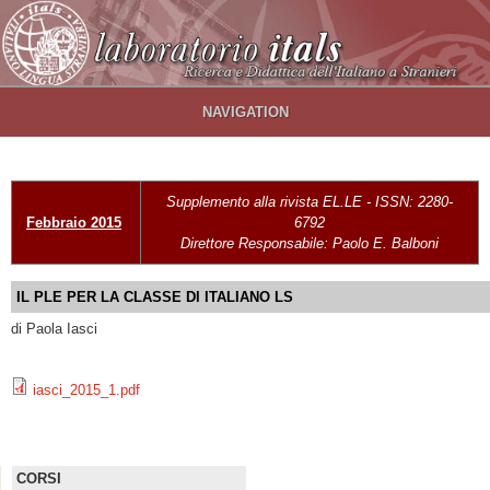
Salta al contenuto principale
NAVIGATION
Supplemento alla rivista EL.LE - ISSN: 2280-
Febbraio 2015
6792
Direttore Responsabile: Paolo E. Balboni
IL PLE PER LA CLASSE DI ITALIANO LS
di Paola Iasci
iasci_2015_1.pdf
CORSI