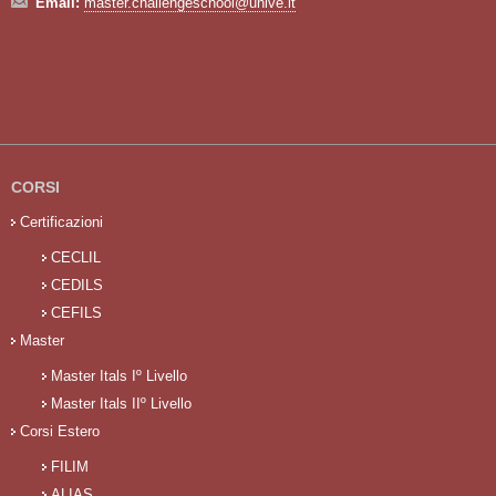
Email:
master.challengeschool@unive.it
CORSI
Certificazioni
CECLIL
CEDILS
CEFILS
Master
Master Itals Iº Livello
Master Itals IIº Livello
Corsi Estero
FILIM
ALIAS