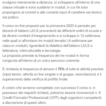
svolgono interamente a distanza, si sviluppano all’interno di una
classe virtuale e sono suddivisi in moduli, in cui i/le tutor
propongono ai corsisti e alle corsiste input di carattere sia teorico
sia pratico.
Il corso on-line proposto per la primavera 2023 è pensato per
docenti di italiano L2/LS provenienti da differenti ordini di scuola e
da diversi contesti d’insegnamento e si sviluppa in 12 settimane,
nelle quali si affrontano tre moduli tematici (4 settimane per
ciascun modulo) riguardanti la didattica dell’italiano L2/LS e
letteratura, interculturalità e tecnologie.
La proposta prevede la frequenza dei tre moduli in forma
congiunta all’interno di un unico percorso coerente.
È richiesta la frequenza di almeno il
75%
di tutte le attività previste
(input teorici, attività on line singole o di gruppo, esercitazioni) e il
superamento della verifica di profitto finale.
A coloro che avranno completato con successo il corso e, in
possesso dei requisiti richiesti, potranno essere riconosciuti n. 6
Crediti Formativi Professionali (CFP) dagli organismi competenti,
a discrezione di questi ultimi.