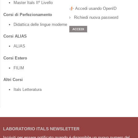
Master Itals IIº Livello
Accedi usando OpenID
Corsi di Perfezionamento
Richiedi nuova password
Didattica delle lingue moderne
Corsi ALIAS
ALIAS
Corsi Estero
FILIM
Altri Corsi
Itals Letteratura
LABORATORIO ITALS NEWSLETTER
Iscriviti per essere notificato quando é disponibile un nuovo numero del