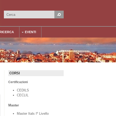
Cerca
Form di ricerca
RICERCA
EVENTI
CORSI
Certificazioni
CEDILS
CECLIL
Master
Master Itals Iº Livello