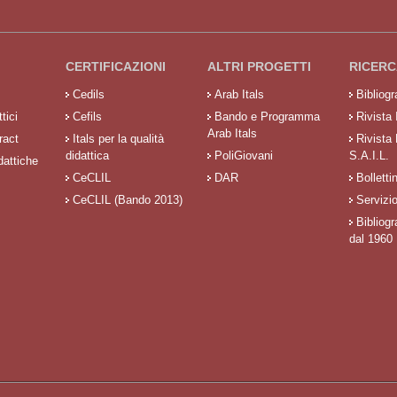
CERTIFICAZIONI
ALTRI PROGETTI
RICERC
Cedils
Arab Itals
Bibliog
tici
Cefils
Bando e Programma
Rivista 
Arab Itals
ract
Itals per la qualità
Rivista
didattica
PoliGiovani
S.A.I.L.
dattiche
CeCLIL
DAR
Bolletti
CeCLIL (Bando 2013)
Servizi
Bibliogr
dal 1960