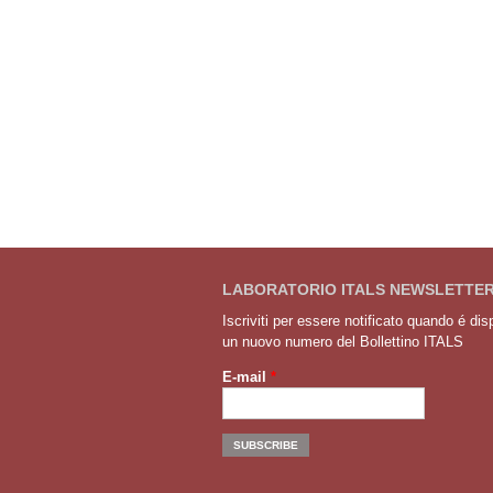
LABORATORIO ITALS NEWSLETTE
Iscriviti per essere notificato quando é dis
un nuovo numero del Bollettino ITALS
E-mail
*