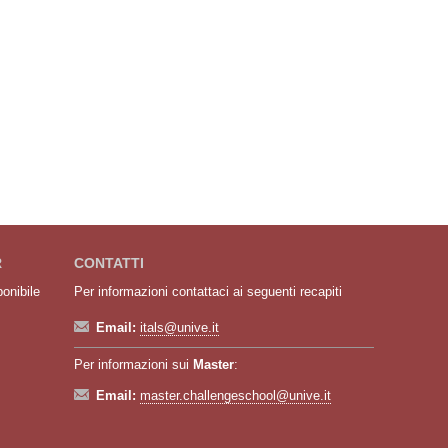
R
CONTATTI
ponibile
Per informazioni contattaci ai seguenti recapiti
Email:
itals@unive.it
Per informazioni sui
Master
:
Email:
master.challengeschool@unive.it