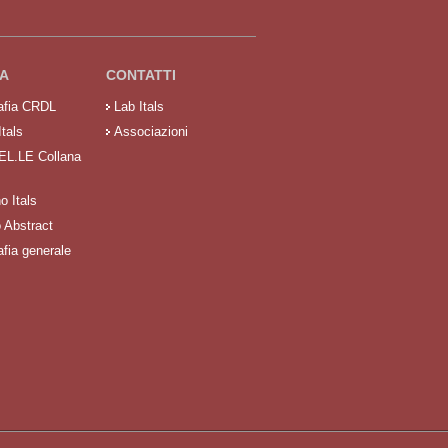
A
CONTATTI
rafia CRDL
Lab Itals
Itals
Associazioni
 EL.LE Collana
no Itals
o Abstract
afia generale