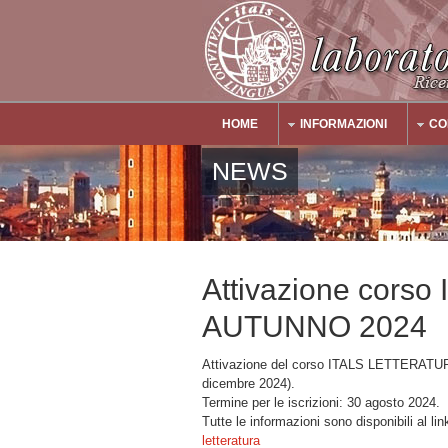
Salta al contenuto principale
HOME
INFORMAZIONI
CO
Main Menu
NEWS
Attivazione cors
AUTUNNO 2024
Attivazione del corso ITALS LETTERATURA
dicembre 2024).
Termine per le iscrizioni: 30 agosto 2024.
Tutte le informazioni sono disponibili al li
letteratura