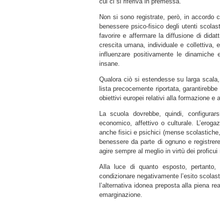
cui ci si riferiva in premessa.
Non si sono registrate, però, in accordo c
benessere psico-fisico degli utenti scolast
favorire e affermare la diffusione di didatt
crescita umana, individuale e collettiva, 
influenzare positivamente le dinamiche e
insane.
Qualora ciò si estendesse su larga scala, c
lista precocemente riportata, garantirebbe
obiettivi europei relativi alla formazione e all
La scuola dovrebbe, quindi, configurar
economico, affettivo o culturale. L’erogazi
anche fisici e psichici (mense scolastiche,
benessere da parte di ognuno e registrere
agire sempre al meglio in virtù dei proficu
Alla luce di quanto esposto, pertanto, 
condizionare negativamente l’esito scolasti
l’alternativa idonea preposta alla piena re
emarginazione.