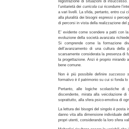
registrazione di situazioni di insuccesso. 
l’unitarietà dei
curricola
cui ricondurre l’inte
a vari livelli. La sfida, pertanto, entro cui
alla pluralità dei bisogni espressi o perce
di percorsi in vista della realizzazione del 
E’ evidente come scendere a patti con la
evoluzione della società avanzata richiede
Si comprende come la formazione diven
dell’avanzamento di una cultura della
scarsamente considerata la presenza di fa
la progettazione. Anzi è proprio mirando al
bene comune.
Non è più possibile definire
successo s
formativo è il patrimonio su cui si fonda lo
Pertanto, alle logiche scolastiche di 
discendente, mirata alla veicolazione di c
soprattutto, alla sfera psico-emotiva di ogn
La lettura dei bisogni del singolo è posta 
danno vita alla dimensione individuale del
propri utenti, considerando la loro sfera va