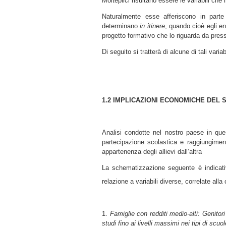
Molteplici risultano essere le variabili ch
Naturalmente esse afferiscono in parte 
determinano
in itinere
, quando cioè egli en
progetto formativo che lo riguarda da press
Di seguito si tratterà di alcune di tali variabi
1.2 IMPLICAZIONI ECONOMICHE DEL
Analisi condotte nel nostro paese in quest
partecipazione scolastica e raggiungimen
appartenenza degli allievi dall’altra
La schematizzazione seguente è indicativa 
relazione a variabili diverse, correlate all
1.
Famiglie con redditi medio-alti: Genitori 
studi fino ai livelli massimi nei tipi di sc