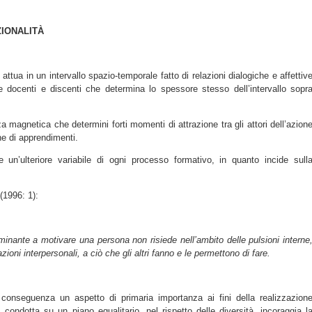
ZIONALITÀ
tua in un intervallo spazio-temporale fatto di relazioni dialogiche e affettiv
e docenti e discenti che determina lo spessore stesso dell’intervallo sopr
za magnetica che determini forti momenti di attrazione tra gli attori dell’azion
ne di apprendimenti.
ce un’ulteriore variabile di ogni processo formativo, in quanto incide sull
(1996: 1):
inante a motivare una persona non risiede nell’ambito delle pulsioni interne
azioni interpersonali, a ciò che gli altri fanno e le permettono di fare.
onseguenza un aspetto di primaria importanza ai fini della realizzazion
, condotta su un piano egualitario, nel rispetto delle diversità, incoraggia l