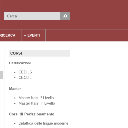
Cerca
Form di ricerca
RICERCA
EVENTI
CORSI
Certificazioni
CEDILS
CECLIL
Master
Master Itals Iº Livello
Master Itals IIº Livello
i
i
Corsi di Perfezionamento
i
Didattica delle lingue moderne
e