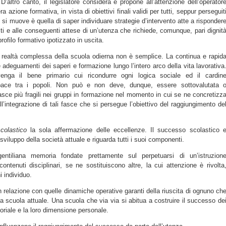
D’altro canto, il legislatore considera e propone all’attenzione dell’operator
ra azione formativa, in vista di obiettivi finali validi per tutti, seppur perseguit
 ci si muove è quella di saper individuare strategie d’intervento atte a risponder
piti e alle conseguenti attese di un’utenza che richiede, comunque, pari dignit
profilo formativo ipotizzato in uscita.
 realtà complessa della scuola odierna non è semplice. La continua e rapid
 adeguamenti dei saperi e formazione lungo l’intero arco della vita lavorativa
ga il bene primario cui ricondurre ogni logica sociale ed il cardin
 pace tra i popoli. Non può e non deve, dunque, essere sottovalutata 
sce più fragili nei gruppi in formazione nel momento in cui se ne concretizz
l’integrazione di tali fasce che si persegue l’obiettivo del raggiungimento de
colastico
la sola affermazione delle eccellenze. Il successo scolastico 
 sviluppo della società attuale e riguarda tutti i suoi componenti.
gentiliana memoria fondate prettamente sul perpetuarsi di un’istruzion
ontenuti disciplinari, se ne sostituiscono altre, la cui attenzione è rivolta
i individuo.
in relazione con quelle dinamiche operative garanti della riuscita di ognuno ch
la scuola attuale. Una scuola che via via si abitua a costruire il successo de
loriale e la loro dimensione personale.