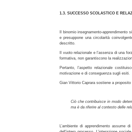
1.3. SUCCESSO SCOLASTICO E RELA
Il binomio insegnamento-apprendimento si at
e presuppone una circolarità coinvolgent
descritto.
Il vuoto relazionale e l’assenza di una for
formativa, non garantiscono la realizzazio
Pertanto, l’aspetto relazionale costituis
motivazione e di conseguenza sugli esiti.
Gian Vittorio Caprara sostiene a proposito 
Ciò che contribuisce in modo determ
ma è da riferire al contesto delle rel
L’ambiente di apprendimento assume di c
dell’intero processo. L’interazione sociale