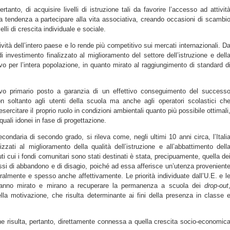
tanto, di acquisire livelli di istruzione tali da favorire l’accesso ad attivit
 tendenza a partecipare alla vita associativa, creando occasioni di scambi
lli di crescita individuale e sociale.
ività dell’intero paese e lo rende più competitivo sui mercati internazionali. D
i investimento finalizzato al miglioramento del settore dell’istruzione e dell
ivo per l’intera popolazione, in quanto mirato al raggiungimento di standard d
tivo primario posto a garanzia di un effettivo conseguimento del success
n soltanto agli utenti della scuola ma anche agli operatori scolastici ch
ercitare il proprio ruolo in condizioni ambientali quanto più possibile ottimali
i quali idonei in fase di progettazione.
condaria di secondo grado, si rileva come, negli ultimi 10 anni circa, l’Itali
lizzati al miglioramento della qualità dell’istruzione e all’abbattimento dell
tuti cui i fondi comunitari sono stati destinati è stata, precipuamente, quella de
 tassi di abbandono e di disagio, poiché ad essa afferisce un’utenza provenient
uralmente e spesso anche affettivamente. Le priorità individuate dall’U.E. e l
anno mirato e mirano a recuperare la permanenza a scuola dei
drop-out
lla motivazione, che risulta determinante ai fini della presenza in classe 
ione risulta, pertanto, direttamente connessa a quella crescita socio-economic