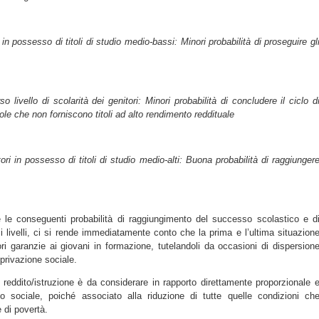
 in possesso di titoli di studio medio-bassi: Minori probabilità di proseguire gl
 livello di scolarità dei genitori: Minori probabilità di concludere il ciclo d
ole che non forniscono titoli ad alto rendimento reddituale
ri in possesso di titoli di studio medio-alti: Buona probabilità di raggiunger
 le conseguenti probabilità di raggiungimento del successo scolastico e d
 livelli, ci si rende immediatamente conto che la prima e l’ultima situazion
ri garanzie ai giovani in formazione, tutelandoli da occasioni di dispersion
eprivazione sociale.
 reddito/istruzione è da considerare in rapporto direttamente proporzionale 
ppo sociale, poiché associato alla riduzione di tutte quelle condizioni ch
 di povertà.