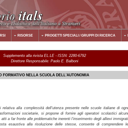
RSI
RISORSE
PROGETTI SPECIALI / GRUPPI DI RICERCA
Supplemento alla rivista EL.LE - ISSN: 2280-6792
Direttore Responsabile: Paolo E. Balboni
O FORMATIVO NELLA SCUOLA DELL'AUTONOMIA
si relativa alla complessità dell’utenza presente nelle scuole italiane di ogn
asformazioni societarie, si propone di fornire agli operatori scolastici alcun
 atti a far fronte alle problematiche inerenti l’inserimento degli allievi immigrat
sta esaustiva alla risoluzione delle stesse, consente di comprendere l