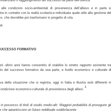
e influenzano il raggiungimento del successo da parte dell’utenza.
alle condizioni socio-ambientali di provenienza dell’allievo e in parte s
tra in contatto con la realtà scolastica individuata quale utile alla gestione de
o, che dovrebbe poi trasformarsi in progetto di vita.
li.
 SUCCESSO FORMATIVO
i ultimi anni hanno consentito di stabilire lo stretto rapporto esistente tr
to del successo formativo da una parte, e livello economico e culturale d
della situazione che si registra, oggi in Italia e illustra esiti differenti i
1
a condizione economico-culturale di provenienza degli allievi.
in possesso di titoli di studio medio-alti: Maggiori probabilità di proseguire gl
uole che garantiscono un futuro reddituale soddisfacente