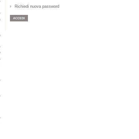
e
Richiedi nuova password
i
e
à
a
.
e
o
a
l
e
e
,
e
i