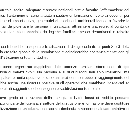
on tale scelta, adeguate manovre nazionali atte a favorire l’affermazione de
ici. Tantomeno si sono attuate iniziative di formazione rivolte ai docenti, pe
iche di tipo affettivo, generatrici di condizioni ambientali idonee a favorire l
e tali da proiettare la persona in un
habitat
attraente e piacevole, al punto d
volutive, allontanandola da logiche familiari spesso demotivanti e talvolt
ontribuirebbe a superare le situazioni di disagio definite ai punti 2 e 3 dell
 la crescita globale della popolazione e coinciderebbe sostanzialmente con gl
’istruzione di tutti i cittadini.
si come organismo suppletivo delle carenze familiari, siano esse di tip
one di servizi rivolti alla persona e ai suoi bisogni non solo intellettivi, m
 palestre, unità operative socio-sanitarie) contribuirebbe al raggiungimento de
bbe anche una ricaduta positiva sugli operatori che sarebbero incentivati a
i risultati raggiunti e del conseguente soddisfacimento morale
.
ove grado di istruzione della famiglia e livelli bassi di reddito possan
co di parte dell’utenza, il settore della istruzione e formazione deve costituir
alizzazione di un’educazione sociale destinata a vincere qualsiasi tentativo d