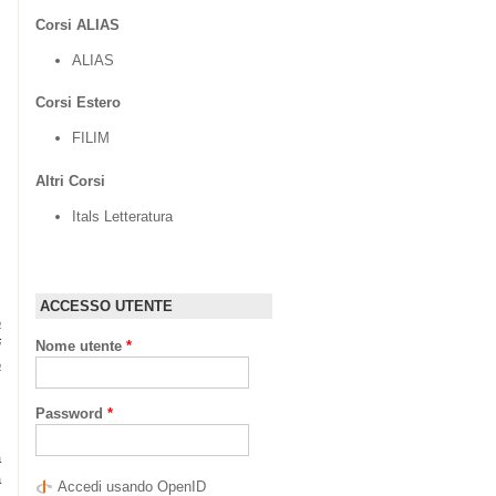
,
Corsi ALIAS
ALIAS
Corsi Estero
FILIM
Altri Corsi
Itals Letteratura
ACCESSO UTENTE
a
i
Nome utente
*
a
Password
*
a
a
Accedi usando OpenID