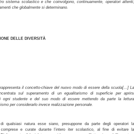
ro sistema scolastico e che coinvolgono, continuamente, operatori attenti
mbiamenti che globalmente si determinano.
ONE DELLE DIVERSITÀ
 rappresenta il concetto-chiave del nuovo modo di essere della scuola[…] L
incentrata sul superamento di un egualitarismo di superficie per aprirs
à di ogni studente e del suo modo di essere mettendo da parte la lettur
ismo per considerarlo invece realizzazione personale.
, di qualsiasi natura esse siano, presuppone da parte degli operatori l
mprese e curate durante l’intero iter scolastico, al fine di evitare l