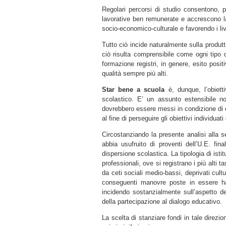
Regolari percorsi di studio consentono, per
lavorative ben remunerate e accrescono la
socio-economico-culturale e favorendo i live
Tutto ciò incide naturalmente sulla produtt
ciò risulta comprensibile come ogni tipo d
formazione registri, in genere, esito posit
qualità sempre più alti.
Star bene a scuola
è, dunque, l’obiet
scolastico. E’ un assunto estensibile no
dovrebbero essere messi in condizione di es
al fine di perseguire gli obiettivi individuat
Circostanziando la presente analisi alla se
abbia usufruito di proventi dell’U.E. fina
dispersione scolastica. La tipologia di isti
professionali, ove si registrano i più alti
da ceti sociali medio-bassi, deprivati cult
conseguenti manovre poste in essere h
incidendo sostanzialmente sull’aspetto de
della partecipazione al dialogo educativo.
La scelta di stanziare fondi in tale direz