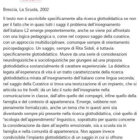
Brescia, La Scuola, 2002
Il testo non è ascrivibile specificamente alla ricerca glottodidattica se non
per il fatto che in quasi tutti i saggi il problema dell’insegnamento
dell’italiano L2 emerge prepotentemente, anche se viene poi affrontato
con una logica pedagogica o, come nel corposo saggio della curatrice,
con un approccio multidisciplinare, comunque sempre di orientamento
psicopedagogico. Un saggio, sempre di Rita Sidoli, è tuttavia
specificamente glottodidattico. Muove da una serie di considerazioni
neurolinguistiche e sociolinguistiche per giungere ad una proposta
glottodidattica sostanzialmente di carattere esperienziale. La didattica
legata all’esperienza di vita è un tratto caratterizzante della ricerca
glottodidattica mirata all’insegnamento dell’italiano come lingua seconda;
nel saggio della Curatrice si trova una teorizzazione di un impianto, che si
articola su tre livelli: da un lato il ruolo dell’insegnante nella
comunicazione in classe, dall’altro quello dei compagni, infine quello della
famiglia e del contesto di appartenenza. Emerge, sebbene non
pienamente formalizzato, anche un tema che in questi anni sta
diventando sempre più presente nella ricerca glottodidattica, cioè quello di
“ecologia dell’apprendimento” linguistico, soprattutto per quanto concerne
la considerazione da dare all’aspetto emozionale, sia a scuola sia in
famiglia e nella comunità di appartenenza. Non appare invece
condivisibile l’impianto glottodidattico di un saggio in cui si offrono