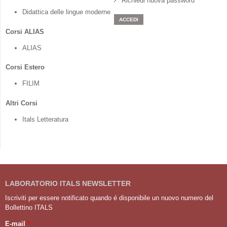
Richiedi nuova password
Didattica delle lingue moderne
Corsi ALIAS
ALIAS
Corsi Estero
FILIM
Altri Corsi
Itals Letteratura
LABORATORIO ITALS NEWSLETTER
Iscriviti per essere notificato quando é disponibile un nuovo numero del
Bollettino ITALS
E-mail
*