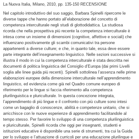
La Nuova Italia, Milano, 2010, pp. 135-150 RECENSIONE
Nel capitolo introduttivo del suo saggio, Barbara Spinelli ripercorre le
diverse tappe che hanno portato all’elaborazione del concetto di
competenza interculturale negli studi di glottodidattica. La studiosa
ricorda che nella prospettiva più recente la competenza interculturale è
intesa come un insieme di dimensioni (cognitive, affettive e sociali) che
influenzano positivamente gli scambi comunicativi tra persone
appartenenti a diverse culture; e che, in quanto tale, essa deve essere
parte integrante dell’insegnamento linguistico. Nelle sezioni successive si
illustra il modo in cui la competenza interculturale è stata descritta nei
documenti di politica linguistica del Consiglio d’Europa (dai primi Livelli
soglia alle linee guida più recenti). Spinelli sottolinea l’assenza nelle prime
elaborazioni europee della dimensione interculturale nell’apprendimento
linguistico, ed evidenzia come già nel Quadro comune europeo di
riferimento per le lingue si faccia riferimento alla competenza
plurilinguistica e pluriculturale. In questa concezione integrata,
l’apprendimento di più lingue e il confronto con più culture sono intesi
come un bagaglio di conoscenze, abilità e competenze unitario, che si
arricchisce con le nuove esperienze di apprendimento facilitandole al
tempo stesso. Per favorire lo sviluppo di una competenza plurilinguistica
e pluriculturale, Spinelli ricorda che oggi per insegnanti, studenti e
istituzioni educative è disponibile una serie di strumenti, tra cui la Guida
per lo sviluppo e l’attuazione di curricoli per una educazione plurilingue e