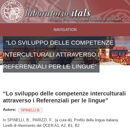
Salta al contenuto principale
NAVIGATION
“LO SVILUPPO DELLE COMPETENZE
INTERCULTURALI ATTRAVERSO I
REFERENZIALI PER LE LINGUE”
“Lo sviluppo delle competenze interculturali
attraverso i Referenziali per le lingue”
Autore:
SPINELLI B.
In SPINELLI, B., PARIZZI, F., (a cura di), Profilo della lingua italiana,
Livelli di riferimento del QCER A1, A2, B1, B2