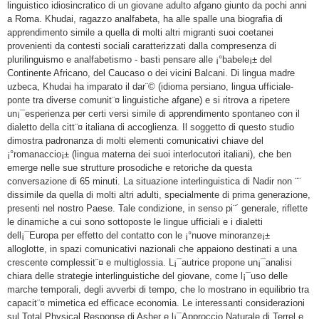
linguistico idiosincratico di un giovane adulto afgano giunto da pochi anni
a Roma. Khudai, ragazzo analfabeta, ha alle spalle una biografia di
apprendimento simile a quella di molti altri migranti suoi coetanei
provenienti da contesti sociali caratterizzati dalla compresenza di
plurilinguismo e analfabetismo - basti pensare alle ¡°babele¡± del
Continente Africano, del Caucaso o dei vicini Balcani. Di lingua madre
uzbeca, Khudai ha imparato il dar¨© (idioma persiano, lingua ufficiale-
ponte tra diverse comunit¨¤ linguistiche afgane) e si ritrova a ripetere
un¡¯esperienza per certi versi simile di apprendimento spontaneo con il
dialetto della citt¨¤ italiana di accoglienza. Il soggetto di questo studio
dimostra padronanza di molti elementi comunicativi chiave del
¡°romanaccio¡± (lingua materna dei suoi interlocutori italiani), che ben
emerge nelle sue strutture prosodiche e retoriche da questa
conversazione di 65 minuti. La situazione interlinguistica di Nadir non ¨¨
dissimile da quella di molti altri adulti, specialmente di prima generazione,
presenti nel nostro Paese. Tale condizione, in senso pi¨´ generale, riflette
le dinamiche a cui sono sottoposte le lingue ufficiali e i dialetti
dell¡¯Europa per effetto del contatto con le ¡°nuove minoranze¡±
alloglotte, in spazi comunicativi nazionali che appaiono destinati a una
crescente complessit¨¤ e multiglossia. L¡¯autrice propone un¡¯analisi
chiara delle strategie interlinguistiche del giovane, come l¡¯uso delle
marche temporali, degli avverbi di tempo, che lo mostrano in equilibrio tra
capacit¨¤ mimetica ed efficace economia. Le interessanti considerazioni
sul Total Physical Response di Asher e l¡¯Approccio Naturale di Terrel e