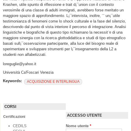
Krashen, utile spunto di riflessione e trait d¡¯union con il contesto
verosimile di una classe di adulti immigrati, avrebbero forse meritato un
maggiore spazio di approfondimento. L¡¯intervista, inoltre, ¨¨ un¡¯utile
testimonianza di fenomeni come lo shock culturale e la fase del silenzio,
descrivendo dal punto di vista interiore il percorso di integrazione. Analisi
linguistiche e biografiche di questo tipo richiamano la necessit¨¤ di una
maggiore sinergia con la ricerca glottodidattica e studi di tipo etnografico
basati sull¡¯osservazione partecipante, alla luce del bisogno reale di
sperimentare e sviluppare strumenti per l¡¯insegnamento della L2 a
studenti non alfabetizzati.
loreguglie@yahoo.it
Università Ca'Foscari Venezia
Keywords:
ACQUISIZIONE E INTERLINGUA
CORSI
ACCESSO UTENTE
Certificazioni
CEDILS
Nome utente
*