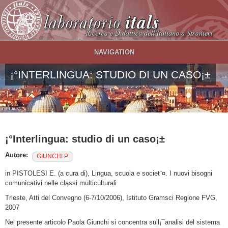
Salta al contenuto principale
NAVIGATION
¡°INTERLINGUA: STUDIO DI UN CASO¡±
¡°Interlingua: studio di un caso¡±
Autore:
GIUNCHI P.
in PISTOLESI E. (a cura di), Lingua, scuola e societ¨¤. I nuovi bisogni
comunicativi nelle classi multiculturali
Trieste, Atti del Convegno (6-7/10/2006), Istituto Gramsci Regione FVG,
2007
Nel presente articolo Paola Giunchi si concentra sull¡¯analisi del sistema